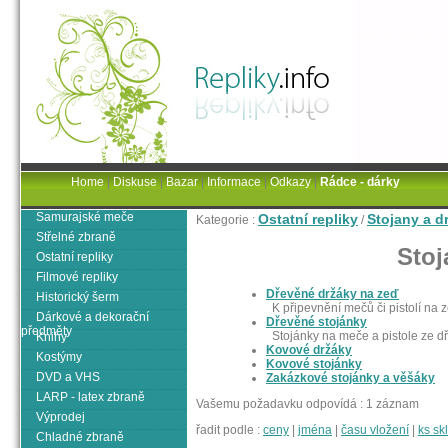
Home
|
Diskuse
|
Bazar
|
Informace
|
Odkazy
|
Rádce - dárky
Samurajské meče
Ostatní repliky
Stojany a d
Kategorie :
/
Střelné zbraně
Stoj
Ostatní repliky
Filmové repliky
Dřevěné držáky na zeď
Historický šerm
K připevnění mečů či pistolí na z
Dárkové a dekorační
Dřevěné stojánky
předměty
Stojánky na meče a pistole ze d
Knihy
Kovové držáky
Kostýmy
Kovové stojánky
DVD a VHS
Zakázkové stojánky a věšáky
LARP - latex zbraně
Vašemu požadavku odpovídá : 1 záznam
Výprodej
řadit podle :
ceny
|
jména
|
času vložení
|
ks s
Chladné zbraně