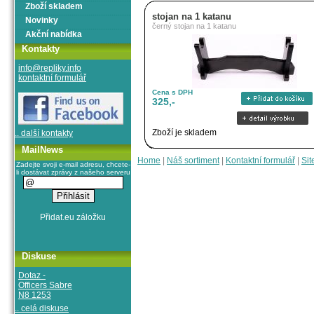
Zboží skladem
stojan na 1 katanu
Novinky
černý stojan na 1 katanu
Akční nabídka
Kontakty
info@repliky.info
kontaktní formulář
Cena s DPH
325,-
Zboží je skladem
.. další kontakty
MailNews
Home
|
Náš sortiment
|
Kontaktní formulář
|
Sit
Zadejte svoji e-mail adresu, chcete-
li dostávat zprávy z našeho serveru
Diskuse
Dotaz -
Officers Sabre
N8 1253
.. celá diskuse