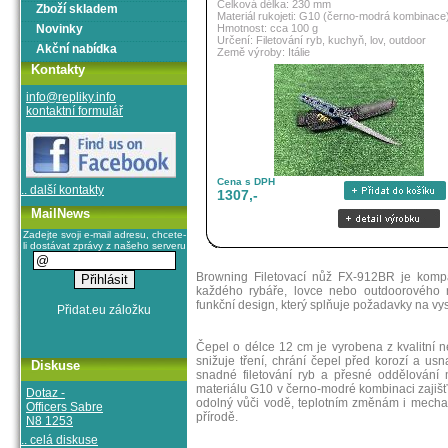
Celková délka: 230 mm
Zboží skladem
Materiál rukojeti: G10 (černo-modrá kombinace
Novinky
Hmotnost: cca 100 g
Určení: Filetování ryb, kuchyň, lov, outdoor
Akční nabídka
Země výroby: Itálie
Kontakty
info@repliky.info
kontaktní formulář
Cena s DPH
.. další kontakty
1307,-
MailNews
Zadejte svoji e-mail adresu, chcete-
li dostávat zprávy z našeho serveru
Browning Filetovací nůž FX-912BR je kompak
každého rybáře, lovce nebo outdoorového n
funkční design, který splňuje požadavky na vyso
Čepel o délce 12 cm je vyrobena z kvalitní 
snižuje tření, chrání čepel před korozí a us
Diskuse
snadné filetování ryb a přesné oddělování
materiálu G10 v černo-modré kombinaci zajišťuj
Dotaz -
odolný vůči vodě, teplotním změnám i mechani
Officers Sabre
přírodě.
N8 1253
.. celá diskuse