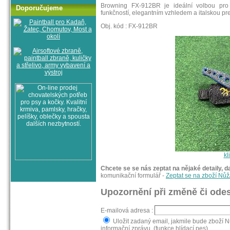
Browning FX-912BR je ideální volbou pro v
Doporučujeme
funkčností, elegantním vzhledem a italskou pre
Obj. kód : FX-912BR
kl
Chcete se se nás zeptat na nějaké detaily, d
komunikační formulář -
Zeptat se na zboží 
Upozornění při změně či odes
E-mailová adresa :
Uložit zadaný email, jakmile bude zbo
informační zprávu. (funkce hlídací pes)