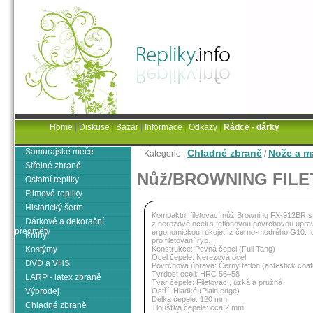
Home
|
Diskuse
|
Bazar
|
Informace
|
Odkazy
|
Rádce - dárky
Samurajské meče
Chladné zbraně
Nože a m
Kategorie :
/
Střelné zbraně
Nůž/BROWNING FILE
Ostatní repliky
Filmové repliky
Historický šerm
Kompaktní filetovací nůž Browning FX-912BR s
Dárkové a dekorační
z nerezové oceli s teflonovou povrchovou úpra
předměty
ergonomickou rukojetí z černo-modrého G10. I
Knihy
pro filetování ryb.
Kostýmy
Konstrukce: Pevná čepel (Full Tang)
Ocel čepele: Nerezová ocel
DVD a VHS
Povrchová úprava: Černý teflon (anti-stick coat
Tvrdost oceli: HRC 56–58
LARP - latex zbraně
Tvar čepele: Filetovací, úzká a pružná
Výprodej
Ostří: Hladké (Plain edge)
Délka čepele: 120 mm
Chladné zbraně
Tloušťka čepele: cca 2 mm