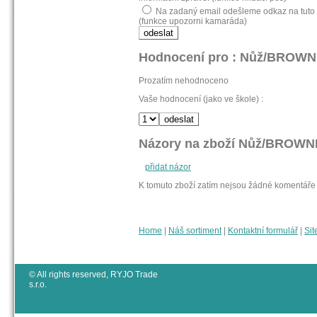
Na zadaný email odešleme odkaz na tut
(funkce upozorni kamaráda)
Hodnocení pro : Nůž/BROW
Prozatím nehodnoceno
Vaše hodnocení (jako ve škole) :
Názory na zboží Nůž/BROWN
přidat názor
K tomuto zboží zatím nejsou žádné komentáře
Home
|
Náš sortiment
|
Kontaktní formulář
|
Sit
© All rights reserved, RYJO Trade
s.r.o.