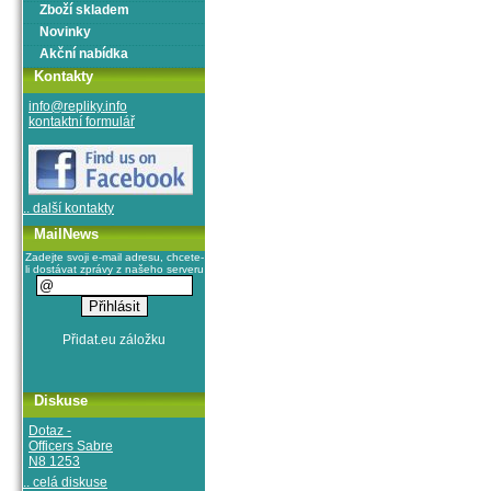
Zboží skladem
Novinky
Akční nabídka
Kontakty
info@repliky.info
kontaktní formulář
.. další kontakty
MailNews
Zadejte svoji e-mail adresu, chcete-
li dostávat zprávy z našeho serveru
Diskuse
Dotaz -
Officers Sabre
N8 1253
.. celá diskuse