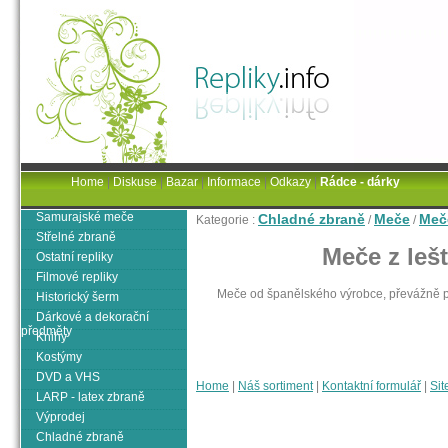
Home
|
Diskuse
|
Bazar
|
Informace
|
Odkazy
|
Rádce - dárky
Samurajské meče
Chladné zbraně
Meče
Meče
Kategorie :
/
/
Střelné zbraně
Meče z leš
Ostatní repliky
Filmové repliky
Meče od španělského výrobce, převážně po
Historický šerm
Dárkové a dekorační
předměty
Knihy
Kostýmy
DVD a VHS
Home
|
Náš sortiment
|
Kontaktní formulář
|
Sit
LARP - latex zbraně
Výprodej
Chladné zbraně