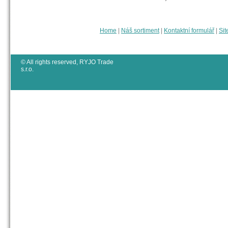
Home
|
Náš sortiment
|
Kontaktní formulář
|
Sit
© All rights reserved, RYJO Trade
s.r.o.