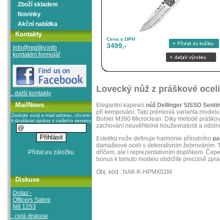
Zboží skladem
Novinky
Akční nabídka
Kontakty
Cena s DPH
3499,-
info@repliky.info
kontaktní formulář
Lovecký nůž z práškové oceli
.. další kontakty
MailNews
Elegantní kapesní
nůž Dellinger SISSO Senti
při kempování. Tato prémiová varianta modelu 
Zadejte svoji e-mail adresu, chcete-
Bohler M390 Microclean. Díky metodě práško
li dostávat zprávy z našeho serveru
zachování neuvěřitelné houževnatosti a odolnos
Estetiku nože definuje harmonie přírodního
pa
damaškové oceli s dekorativním žebrováním. 
dříčem, ale i reprezentativním doplňkem. Čepe
bonus k tomuto modelu obdržíte precizně zp
Obj. kód : NAK-K-HPMX02M
Diskuse
Dotaz -
Officers Sabre
N8 1253
.. celá diskuse