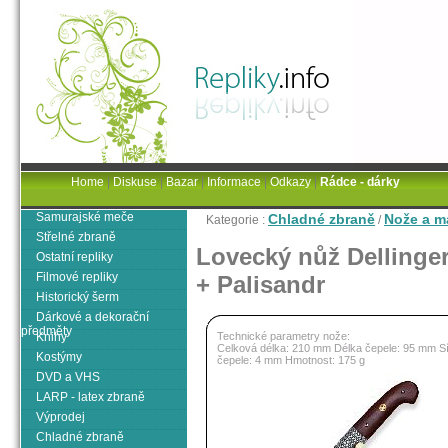
Home
|
Diskuse
|
Bazar
|
Informace
|
Odkazy
|
Rádce - dárky
Samurajské meče
Chladné zbraně
Nože a m
Kategorie :
/
Střelné zbraně
Lovecký nůž Dellinger
Ostatní repliky
Filmové repliky
+ Palisandr
Historický šerm
Dárkové a dekorační
předměty
Knihy
Technické parametry nože:
Celková délka: 210 mm Délka čepele: 95 mm Sí
Kostýmy
čepele: 4 mm Hmotnost: 175 g
DVD a VHS
LARP - latex zbraně
Výprodej
Chladné zbraně