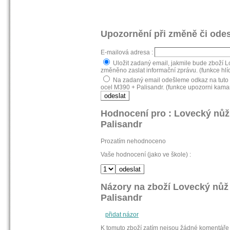
Upozornění při změně či odes
E-mailová adresa :
Uložit zadaný email, jakmile bude zboží L
změněno zaslat informační zprávu. (funkce hlí
Na zadaný email odešleme odkaz na tuto s
ocel M390 + Palisandr. (funkce upozorni kama
Hodnocení pro : Lovecký nůž 
Palisandr
Prozatím nehodnoceno
Vaše hodnocení (jako ve škole) :
Názory na zboží Lovecký nůž 
Palisandr
přidat názor
K tomuto zboží zatím nejsou žádné komentáře