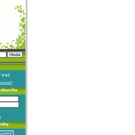
0 Kč
oupovat?
zákazníka
e
latby