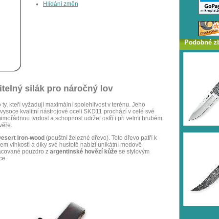
Hlídání změn
Podobné z
telný silák pro náročný lov
ty, kteří vyžadují maximální spolehlivost v terénu. Jeho
 vysoce kvalitní nástrojové oceli SKD11 prochází v celé své
mimořádnou tvrdost a schopnost udržet ostří i při velmi hrubém
věře.
esert Iron-wood
(pouštní železné dřevo). Toto dřevo patří k
vem vlhkosti a díky své hustotě nabízí unikátní medově
racované pouzdro z
argentinské hovězí kůže
se stylovým
ce.