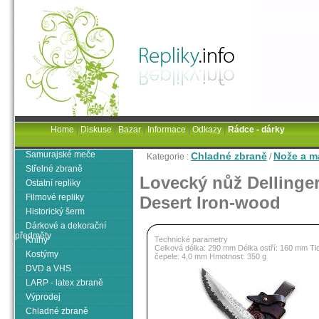
Home
|
Diskuse
|
Bazar
|
Informace
|
Odkazy
|
Rádce - dárky
Samurajské meče
Chladné zbraně
Nože a m
Kategorie :
/
Střelné zbraně
Lovecký nůž Dellinge
Ostatní repliky
Filmové repliky
Desert Iron-wood
Historický šerm
Dárkové a dekorační
předměty
Knihy
Technické parametry
Celková délka: 290 mm Délka ostří: 160 mm Tl
Kostýmy
čepele: 4,0 mm Hmotnost: 350 g
DVD a VHS
LARP - latex zbraně
Výprodej
Chladné zbraně