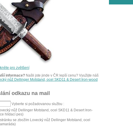
ikněte pro zvětšení
alší informace?
Našli jste jinde v ČR lepší cenu? Využijte náš
ecký nůž Dellinger Motstand, ocel SKD11 & Desert Iron-wood
lání odkazu na mail
Vyberte si požadovanou službu :
ovecký nůž Dellinger Motstand, ocel SKD11 & Desert Iron-
ce hlídací pes)
tránku se zbožím Lovecký nůž Dellinger Motstand, ocel
 kamaráda)