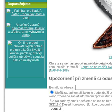
Doporučujeme
kl
Chcete se se nás zeptat na nějaké detaily, d
komunikační formulář -
Zeptat se na zboží Lov
(NAK-K-H208)
Upozornění při změně či odes
E-mailová adresa :
Uložit zadaný email, jakmile bude zboží L
wood změněno zaslat informační zprávu. (funk
Na zadaný email odešleme odkaz na tuto s
SKD11 & Desert Iron-wood. (funkce upozorni