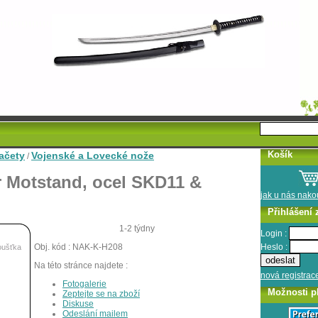
Košík
ačety
Vojenské a Lovecké nože
/
r Motstand, ocel SKD11 &
jak u nás nak
Přihlášení 
1-2 týdny
Login :
Heslo :
Obj. kód : NAK-K-H208
oušťka
Na této stránce najdete :
nová registrac
Fotogalerie
Možnosti p
Zeptejte se na zboží
Diskuse
Odeslání mailem