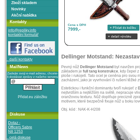
Zboží skladem
Novinky
Akční nabídka
Kontakty
Cena s DPH
7999,-
info@repliky.info
kontaktní formulář
Dellinger Motstand: Nezastavi
.. další kontakty
MailNews
Pevný nůž
Dellinger Motstand
byl navržen pro 
základem je
full tang konstrukce
, kdy čepel z
Zadejte svoji e-mail adresu, chcete-
ploše i rukojetí. Tato ocel je ceněna pro svou 
li dostávat zprávy z našeho serveru
zacházení, jako je vyvrhování či rušení těžké z
Estetickou i funkční dominantu tvoří rukojeť z
D
nejtvrdším a nejtěžším na světě, nepracuje vli
oranžovou texturu. Nůž doplňuje precizně zp
motivem, které bezpečně fixuje nůž u boku lov
Obj. kód : NAK-K-H208
Diskuse
Dotaz -
Officers Sabre
N8 1253
.. celá diskuse