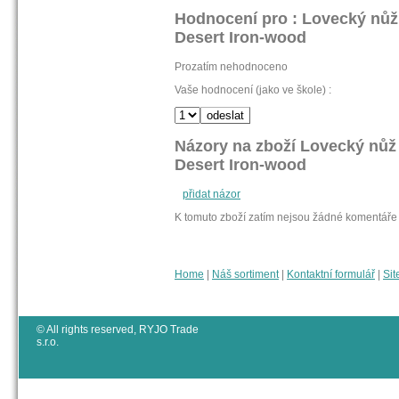
Hodnocení pro : Lovecký nůž
Desert Iron-wood
Prozatím nehodnoceno
Vaše hodnocení (jako ve škole) :
Názory na zboží Lovecký nůž
Desert Iron-wood
přidat názor
K tomuto zboží zatím nejsou žádné komentáře
Home
|
Náš sortiment
|
Kontaktní formulář
|
Sit
© All rights reserved, RYJO Trade
s.r.o.