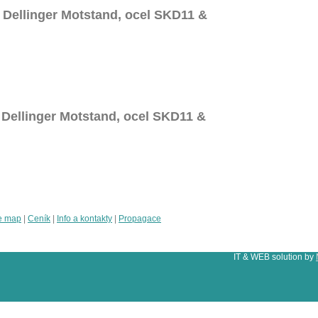
 Dellinger Motstand, ocel SKD11 &
 Dellinger Motstand, ocel SKD11 &
e map
|
Ceník
|
Info a kontakty
|
Propagace
IT & WEB solution by