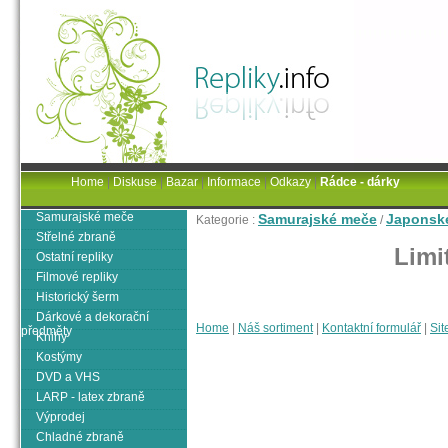
Home
|
Diskuse
|
Bazar
|
Informace
|
Odkazy
|
Rádce - dárky
Samurajské meče
Samurajské meče
Japonsk
Kategorie :
/
Střelné zbraně
Limi
Ostatní repliky
Filmové repliky
Historický šerm
Dárkové a dekorační
Home
|
Náš sortiment
|
Kontaktní formulář
|
Sit
předměty
Knihy
Kostýmy
DVD a VHS
LARP - latex zbraně
Výprodej
Chladné zbraně