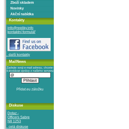
Zboží skladem
Novinky
Akční nabídka
Kontakty
info@repliky.info
kontaktní formulář
.. další kontakty
MailNews
Zadejte svoji e-mail adresu, chcete-
li dostávat zprávy z našeho serveru
Diskuse
Dotaz -
Officers Sabre
N8 1253
.. celá diskuse