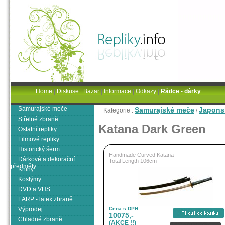
Home
|
Diskuse
|
Bazar
|
Informace
|
Odkazy
|
Rádce - dárky
Samurajské meče
Samurajské meče
Japons
Kategorie :
/
Střelné zbraně
Katana Dark Green
Ostatní repliky
Filmové repliky
Historický šerm
Handmade Curved Katana
Dárkové a dekorační
Total Length 106cm
předměty
Knihy
Kostýmy
DVD a VHS
LARP - latex zbraně
Výprodej
Cena s DPH
10075,-
Chladné zbraně
(AKCE !!)