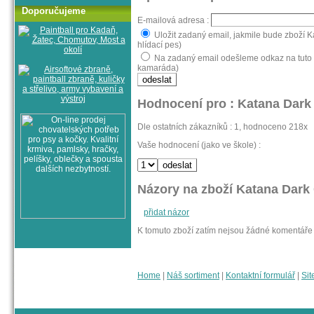
Doporučujeme
E-mailová adresa :
Uložit zadaný email, jakmile bude zboží 
hlídací pes)
Na zadaný email odešleme odkaz na tuto 
kamaráda)
Hodnocení pro : Katana Dark
Dle ostatních zákazníků : 1, hodnoceno 218x
Vaše hodnocení (jako ve škole) :
Názory na zboží Katana Dark
přidat názor
K tomuto zboží zatím nejsou žádné komentáře
Home
|
Náš sortiment
|
Kontaktní formulář
|
Sit