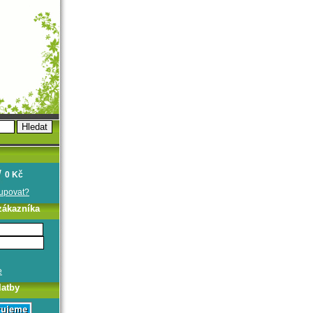
0 Kč
oupovat?
zákazníka
e
latby