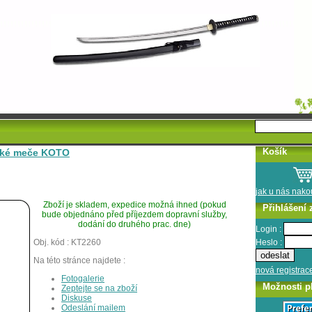
Košík
ké meče KOTO
jak u nás nak
Zboží je skladem, expedice možná ihned (pokud
Přihlášení 
bude objednáno před příjezdem dopravní služby,
dodání do druhého prac. dne)
Login :
Heslo :
Obj. kód : KT2260
Na této stránce najdete :
nová registrac
Fotogalerie
Možnosti p
Zeptejte se na zboží
Diskuse
Odeslání mailem