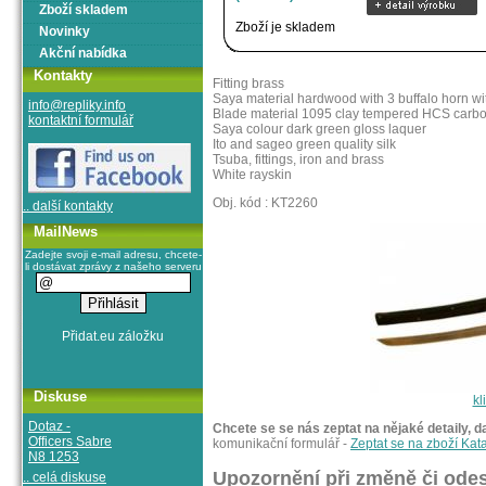
Zboží skladem
Zboží je skladem
Novinky
Akční nabídka
Kontakty
Fitting brass
Saya material hardwood with 3 buffalo horn wit
info@repliky.info
Blade material 1095 clay tempered HCS carbo
kontaktní formulář
Saya colour dark green gloss laquer
Ito and sageo green quality silk
Tsuba, fittings, iron and brass
White rayskin
Obj. kód : KT2260
.. další kontakty
MailNews
Zadejte svoji e-mail adresu, chcete-
li dostávat zprávy z našeho serveru
Diskuse
kl
Dotaz -
Chcete se se nás zeptat na nějaké detaily, d
Officers Sabre
komunikační formulář -
Zeptat se na zboží Ka
N8 1253
Upozornění při změně či odes
.. celá diskuse