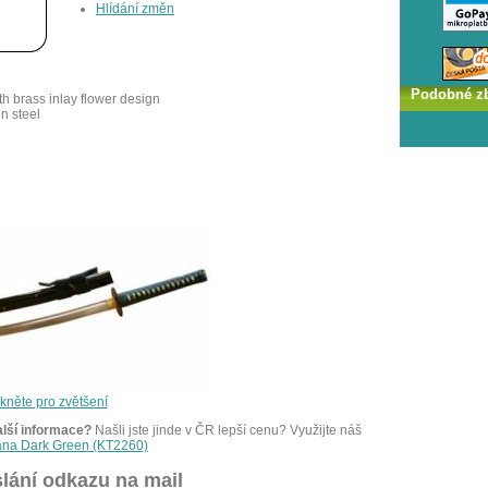
Hlídání změn
Podobné z
h brass inlay flower design
n steel
ikněte pro zvětšení
alší informace?
Našli jste jinde v ČR lepší cenu? Využijte náš
tana Dark Green (KT2260)
lání odkazu na mail