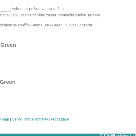
Vyberte si požadovanou službu :
Katana Dark Green změněno zaslat informační zprávu. (funkce
stránku se zbožím Katana Dark Green. (funkce upozorni
 Green
 Green
e map
|
Ceník
|
Info a kontakty
|
Propagace
IT & WEB solution by