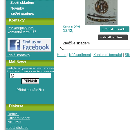
Zboží skladem
Novinky
Akční nabídka
Kontakty
Cena s DPH
info@repliky.info
1242,-
kontaktní formulář
Zboží je skladem
Home
|
Náš sortiment
|
Kontaktní formulář
|
Sit
.. další kontakty
MailNews
Zadejte svoji e-mail adresu, chcete-
li dostávat zprávy z našeho serveru
Diskuse
Dotaz -
Officers Sabre
N8 1253
.. celá diskuse