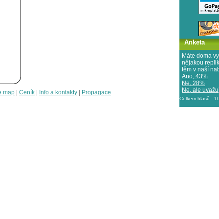
Anketa
Máte doma vy
nějakou repl
těm v naší na
Ano, 43%
Ne, 28%
Ne, ale uvažuj
e map
|
Ceník
|
Info a kontakty
|
Propagace
Celkem hlasů : 