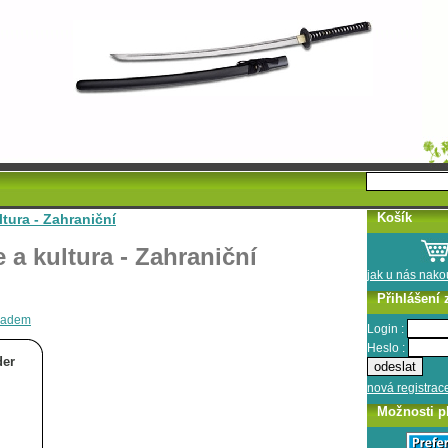
Košík
tura - Zahraniční
a kultura - Zahraniční
jak u nás nak
Přihlášení 
kladem
Login :
Heslo :
der
nová registrac
Možnosti p