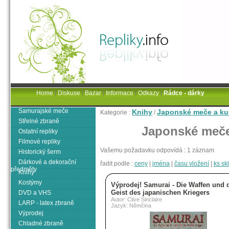
Home
|
Diskuse
|
Bazar
|
Informace
|
Odkazy
|
Rádce - dárky
Samurajské meče
Knihy
Japonské meče a kul
Kategorie :
/
Střelné zbraně
Japonské meče 
Ostatní repliky
Filmové repliky
Vašemu požadavku odpovídá : 1 záznam
Historický šerm
Dárkové a dekorační
řadit podle :
ceny
|
jména
|
času vložení
|
ks s
předměty
Knihy
Kostýmy
Výprodej! Samurai - Die Waffen und 
Geist des japanischen Kriegers
DVD a VHS
Autor: Clive Sinclaire
LARP - latex zbraně
Jazyk: Němčina
Výprodej
Chladné zbraně