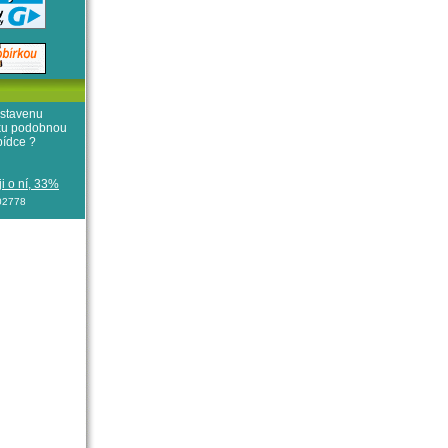
stavenu
iku podobnou
bídce ?
i o ní, 33%
102778