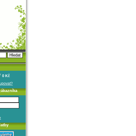
0 Kč
oupovat?
zákazníka
e
latby