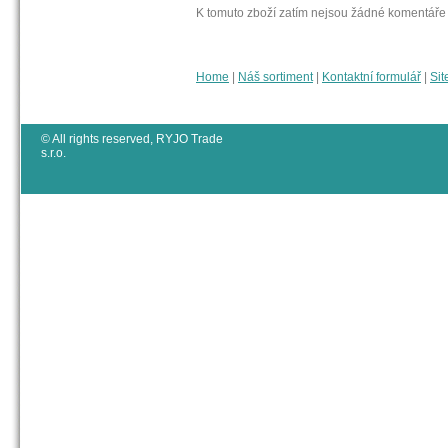
K tomuto zboží zatím nejsou žádné komentáře
Home
|
Náš sortiment
|
Kontaktní formulář
|
Sit
© All rights reserved, RYJO Trade
s.r.o.