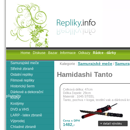
Home
|
Diskuse
|
Bazar
|
Informace
|
Odkazy
|
Rádce - dárky
Samurajské meče
Samurajské meče
Samuraj
Kategorie :
/
Střelné zbraně
Hamidashi Tanto
Ostatní repliky
Filmové repliky
Historický šerm
Celková délka: 47cm
Dárkové a dekorační
Délka čepele: 29cm
předměty
Materiál : 1045 STEEL
Knihy
Tanto, pochva + kogai, textilní vak a dárková k
Kostýmy
DVD a VHS
LARP - latex zbraně
Výprodej
Cena s DPH
1482,-
Chladné zbraně