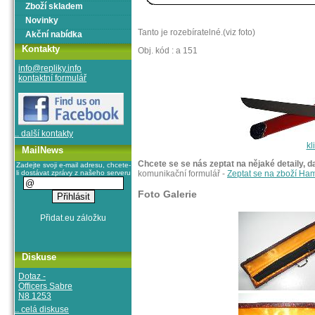
Zboží skladem
Novinky
Tanto je rozebíratelné.(viz foto)
Akční nabídka
Kontakty
Obj. kód : a 151
info@repliky.info
kontaktní formulář
.. další kontakty
kl
MailNews
Chcete se se nás zeptat na nějaké detaily, d
Zadejte svoji e-mail adresu, chcete-
li dostávat zprávy z našeho serveru
komunikační formulář -
Zeptat se na zboží Ham
Foto Galerie
Diskuse
Dotaz -
Officers Sabre
N8 1253
.. celá diskuse