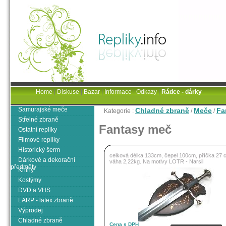
Home
|
Diskuse
|
Bazar
|
Informace
|
Odkazy
|
Rádce - dárky
Samurajské meče
Chladné zbraně
Meče
Fa
Kategorie :
/
/
Střelné zbraně
Fantasy meč
Ostatní repliky
Filmové repliky
Historický šerm
celková délka 133cm, čepel 100cm, příčka 27 
Dárkové a dekorační
váha 2,22kg. Na motivy LOTR - Narsil
předměty
Knihy
Kostýmy
DVD a VHS
LARP - latex zbraně
Výprodej
Chladné zbraně
Cena s DPH