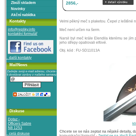
Zboží skladem
2856,-
Novinky
Akční nabídka
Kontakty
Velmi pěkný meč s plaketou. Čepel z leštěné n
info@repliky.info
Meč není určen na šerm.
kontaktní formulář
Narsil byl meč krále Elendila kterému se jím
jeho střepy opatrovali elfové.
Obj. kód : FU-SD11013A
.. další kontakty
MailNews
Zadejte svoji e-mail adresu, chcete-
li dostávat zprávy z našeho serveru
Diskuse
Dotaz -
Officers Sabre
kl
N8 1253
Chcete se se nás zeptat na nějaké detaily, d
.. celá diskuse
komunikační formulář -
Zeptat se na zboží Fa