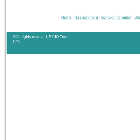
Home
|
Náš sortiment
|
Kontaktní formulář
|
Sit
© All rights reserved, RYJO Trade
s.r.o.