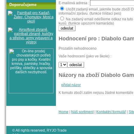
E-mailová adresa :
Doporučujeme
Uložit zadaný email, jakmile bude zboží 
informační zprávu. (funkce hlídací pes)
Na zadaný email odešleme odkaz na tuto 
kusů. (funkce upozorni kamaráda)
Hodnocení pro : Diabolo Gam
Prozatím nehodnoceno
Vaše hodnocení (jako ve škole) :
Názory na zboží Diabolo Gam
přidat názor
K tomuto zboží zatím nejsou žádné komentáře
Home
|
Náš sortiment
|
Kontaktní formulář
|
Sit
© All rights reserved, RYJO Trade