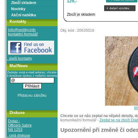
129,-
Zboží skladem
Novinky
Zboží je skladem
Akční nabídka
Kontakty
info@repliky.info
Obj. kód : 20635018
kontaktní formulář
.. další kontakty
MailNews
Zadejte svoji e-mail adresu, chcete-
li dostávat zprávy z našeho serveru
kl
Diskuse
Chcete se se nás zeptat na nějaké detaily, d
komunikační formulář -
Zeptat se na zboží Di
Dotaz -
Officers Sabre
Upozornění při změně či odes
N8 1253
.. celá diskuse