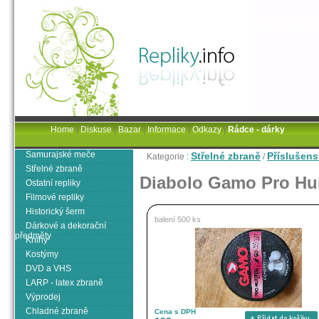
Home
|
Diskuse
|
Bazar
|
Informace
|
Odkazy
|
Rádce - dárky
Samurajské meče
Střelné zbraně
Příslušens
Kategorie :
/
Střelné zbraně
Diabolo Gamo Pro Hun
Ostatní repliky
Filmové repliky
Historický šerm
balení 500 ks
Dárkové a dekorační
předměty
Knihy
Kostýmy
DVD a VHS
LARP - latex zbraně
Výprodej
Chladné zbraně
Cena s DPH