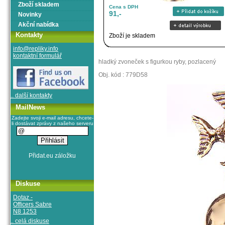
Zboží skladem
Cena s DPH
91,-
Novinky
Akční nabídka
Kontakty
Zboží je skladem
info@repliky.info
kontaktní formulář
hladký zvoneček s figurkou ryby, pozlacený
Obj. kód : 779D58
.. další kontakty
MailNews
Zadejte svoji e-mail adresu, chcete-
li dostávat zprávy z našeho serveru
Diskuse
Dotaz -
Officers Sabre
N8 1253
.. celá diskuse