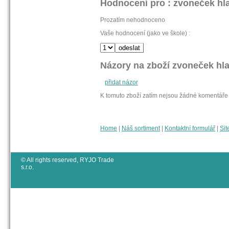
Hodnocení pro : zvoneček hla
Prozatím nehodnoceno
Vaše hodnocení (jako ve škole) :
Názory na zboží zvoneček hla
přidat názor
K tomuto zboží zatím nejsou žádné komentáře
Home
|
Náš sortiment
|
Kontaktní formulář
|
Sit
© All rights reserved, RYJO Trade
s.r.o.