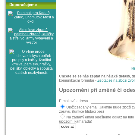
Doporučujeme
kl
Chcete se se nás zeptat na nějaké detaily, d
komunikační formulář -
Zeptat se na zboží zvo
Upozornění při změně či odes
E-mailová adresa :
Uložit zadaný email, jakmile bude zboží z
zprávu. (funkce hlídací pes)
Na zadaný email odešleme odkaz na tuto s
upozorni kamaráda)