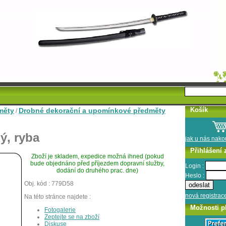
Košík
měty
Drobné dekorační a upomínkové předměty
/
ý, ryba
jak u nás nak
Přihlášení 
Zboží je skladem, expedice možná ihned (pokud
bude objednáno před příjezdem dopravní služby,
Login :
dodání do druhého prac. dne)
Heslo :
Obj. kód : 779D58
nová registrac
Na této stránce najdete :
Možnosti p
Fotogalerie
Zeptejte se na zboží
Diskuse