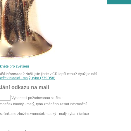
ikněte pro zvětšení
alší informace?
Našli jste jinde v ČR lepší cenu? Využijte náš
neček hladký - malý, ryba (779D58)
lání odkazu na mail
Vyberte si požadovanou službu :
voneček hladký - malý, ryba změněno zaslat informační
tránku se zbožím zvoneček hladký - malý, ryba. (funkce