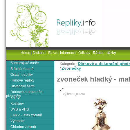
Home
|
Diskuse
|
Bazar
|
Informace
|
Odkazy
|
Rádce - dárky
Samurajské meče
Dárkové a dekorační před
Kategorie :
Zvonečky
/
Střelné zbraně
Ostatní repliky
zvoneček hladký - mal
Filmové repliky
Historický šerm
Dárkové a dekorační
výška: 5,00 cm
předměty
Knihy
Kostýmy
DVD a VHS
LARP - latex zbraně
Výprodej
Chladné zbraně