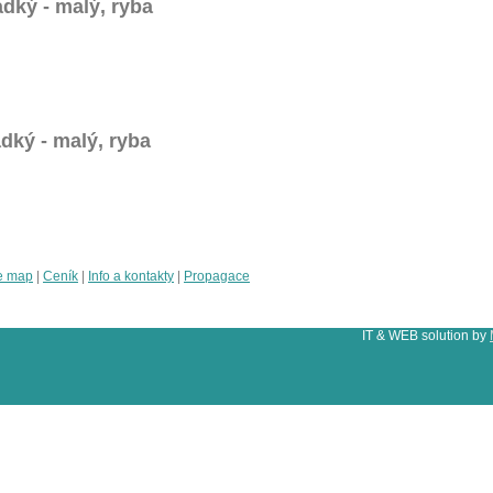
dký - malý, ryba
dký - malý, ryba
e map
|
Ceník
|
Info a kontakty
|
Propagace
IT & WEB solution by