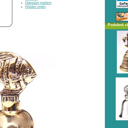
Odeslání mailem
Hlídání změn
Podobné z