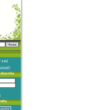
0 Kč
oupovat?
zákazníka
e
latby