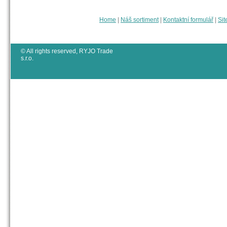
Home
|
Náš sortiment
|
Kontaktní formulář
|
Sit
© All rights reserved, RYJO Trade
s.r.o.