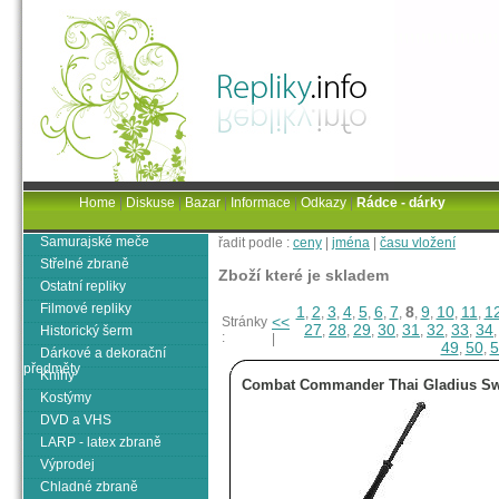
Home
|
Diskuse
|
Bazar
|
Informace
|
Odkazy
|
Rádce - dárky
Samurajské meče
řadit podle :
ceny
|
jména
|
času vložení
Střelné zbraně
Zboží které je skladem
Ostatní repliky
Filmové repliky
1
2
3
4
5
6
7
8
9
10
11
1
,
,
,
,
,
,
,
,
,
,
,
<<
Stránky
27
28
29
30
31
32
33
34
Historický šerm
,
,
,
,
,
,
,
:
|
49
50
5
,
,
Dárkové a dekorační
předměty
Knihy
Combat Commander Thai Gladius S
Kostýmy
DVD a VHS
LARP - latex zbraně
Výprodej
Chladné zbraně