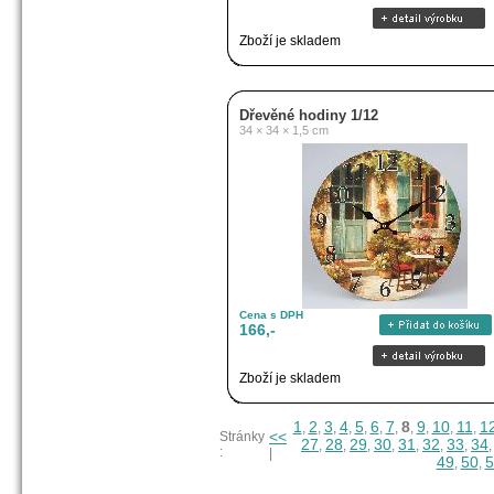
Zboží je skladem
Dřevěné hodiny 1/12
34 × 34 × 1,5 cm
Cena s DPH
166,-
Zboží je skladem
1
2
3
4
5
6
7
8
9
10
11
1
,
,
,
,
,
,
,
,
,
,
,
<<
Stránky
27
28
29
30
31
32
33
34
,
,
,
,
,
,
,
:
|
49
50
5
,
,