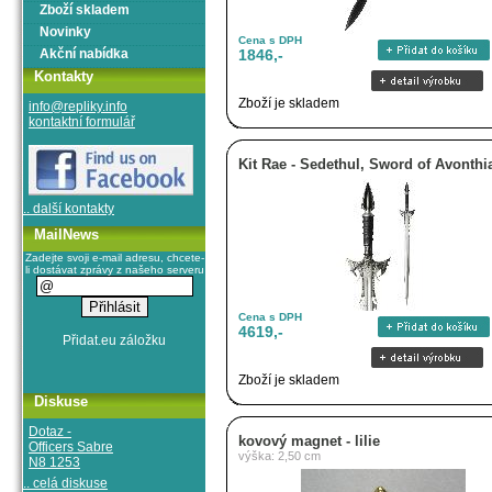
Zboží skladem
Novinky
Cena s DPH
Akční nabídka
1846,-
Kontakty
Zboží je skladem
info@repliky.info
kontaktní formulář
Kit Rae - Sedethul, Sword of Avonthi
.. další kontakty
MailNews
Zadejte svoji e-mail adresu, chcete-
li dostávat zprávy z našeho serveru
Cena s DPH
4619,-
Zboží je skladem
Diskuse
Dotaz -
kovový magnet - lilie
Officers Sabre
výška: 2,50 cm
N8 1253
.. celá diskuse