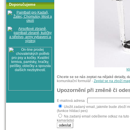
Doporučujeme
kl
Chcete se se nás zeptat na nějaké detaily, d
komunikační formulář -
Zeptat se na zboží ma
Upozornění při změně či odes
E-mailová adresa :
Uložit zadaný email, jakmile bude zboží 
(funkce hlídací pes)
Na zadaný email odešleme odkaz na tuto 
kamaráda)