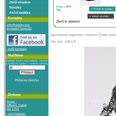
Zboží skladem
Cena s DPH
Novinky
70,-
Akční nabídka
Kontakty
Zboží je skladem
info@repliky.info
kontaktní formulář
upomínkový magnetek s motivem České republi
Obj. kód : 198-CR
.. další kontakty
MailNews
Zadejte svoji e-mail adresu, chcete-
li dostávat zprávy z našeho serveru
Diskuse
Dotaz -
Officers Sabre
N8 1253
.. celá diskuse