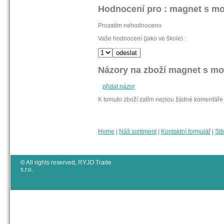
Hodnocení pro : magnet s m
Prozatím nehodnoceno
Vaše hodnocení (jako ve škole) :
Názory na zboží magnet s m
přidat názor
K tomuto zboží zatím nejsou žádné komentáře
Home
|
Náš sortiment
|
Kontaktní formulář
|
Sit
© All rights reserved, RYJO Trade
s.r.o.