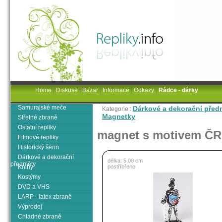
Home
|
Diskuse
|
Bazar
|
Informace
|
Odkazy
|
Rádce - dárky
Samurajské meče
Dárkové a dekorační před
Kategorie :
Magnetky
Střelné zbraně
Ostatní repliky
magnet s motivem ČR
Filmové repliky
Historický šerm
Dárkové a dekorační
délka: 5,00 cm
předměty
Knihy
postříbřeno
Kostýmy
DVD a VHS
LARP - latex zbraně
Výprodej
Chladné zbraně