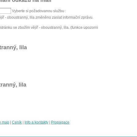
lání odkazu na mail
Vyberte si požadovanou službu :
jíř - oboustranný, lila změněno zaslat informační zprávu.
ránku se zbožím vějíř - oboustranný, lila. (funkce upozorni
ranný, lila
ranný, lila
e map
|
Ceník
|
Info a kontakty
|
Propagace