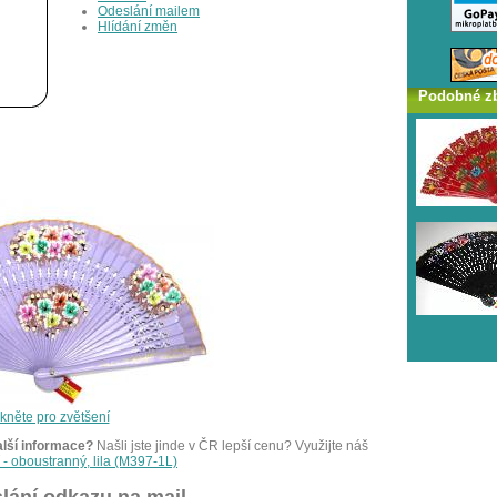
Odeslání mailem
Hlídání změn
Podobné z
ikněte pro zvětšení
alší informace?
Našli jste jinde v ČR lepší cenu? Využijte náš
ř - oboustranný, lila (M397-1L)