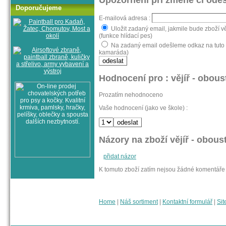
Upozornění při změně či odes
Doporučujeme
E-mailová adresa :
Uložit zadaný email, jakmile bude zboží vě
(funkce hlídací pes)
Na zadaný email odešleme odkaz na tuto st
kamaráda)
Hodnocení pro : vějíř - oboust
Prozatím nehodnoceno
Vaše hodnocení (jako ve škole) :
Názory na zboží vějíř - oboust
přidat názor
K tomuto zboží zatím nejsou žádné komentáře
Home
|
Náš sortiment
|
Kontaktní formulář
|
Sit