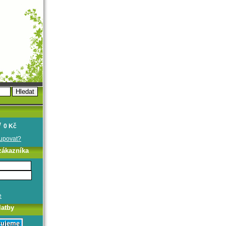
0 Kč
oupovat?
zákazníka
e
latby