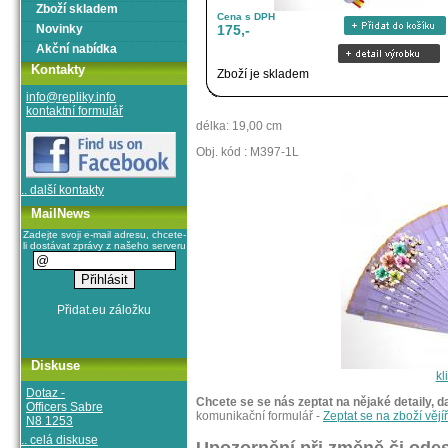
Zboží skladem
Cena s DPH
Novinky
175,-
Akční nabídka
Kontakty
Zboží je skladem
info@repliky.info
kontaktní formulář
délka: 19,00 cm
Obj. kód : M397-1L
.. další kontakty
MailNews
Zadejte svoji e-mail adresu, chcete-
li dostávat zprávy z našeho serveru
Diskuse
kl
Dotaz -
Chcete se se nás zeptat na nějaké detaily, d
Officers Sabre
komunikační formulář -
Zeptat se na zboží vějí
N8 1253
.. celá diskuse