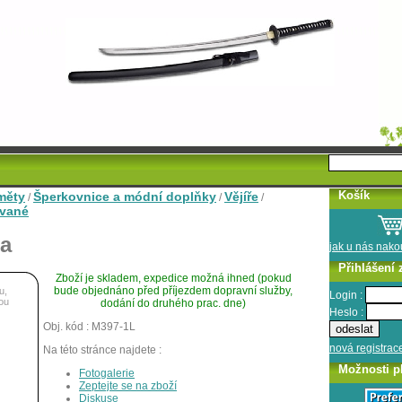
Košík
měty
Šperkovnice a módní doplňky
Vějíře
/
/
/
ované
la
jak u nás nak
Přihlášení 
Zboží je skladem, expedice možná ihned (pokud
bude objednáno před příjezdem dopravní služby,
u,
Login :
ou
dodání do druhého prac. dne)
Heslo :
Obj. kód : M397-1L
nová registrac
Na této stránce najdete :
Možnosti p
Fotogalerie
Zeptejte se na zboží
Diskuse