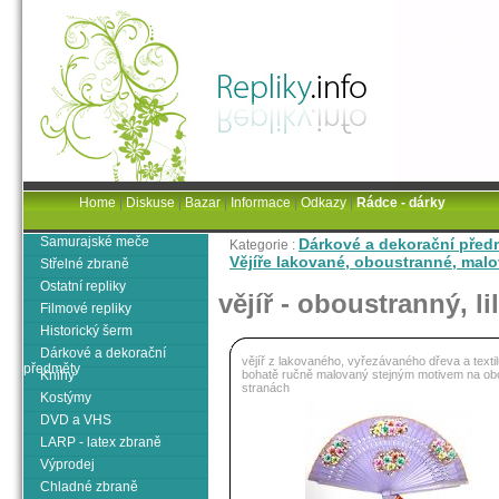
Home
|
Diskuse
|
Bazar
|
Informace
|
Odkazy
|
Rádce - dárky
Samurajské meče
Dárkové a dekorační před
Kategorie :
Vějíře lakované, oboustranné, mal
Střelné zbraně
Ostatní repliky
vějíř - oboustranný, li
Filmové repliky
Historický šerm
Dárkové a dekorační
vějíř z lakovaného, vyřezávaného dřeva a textil
předměty
Knihy
bohatě ručně malovaný stejným motivem na ob
stranách
Kostýmy
DVD a VHS
LARP - latex zbraně
Výprodej
Chladné zbraně