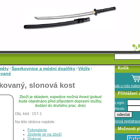
Košík
měty
Šperkovnice a módní doplňky
Vějíře
/
/
/
ované
akovaný, slonová kost
jak u nás nak
Přihlášení 
Zboží je skladem, expedice možná ihned (pokud
bude objednáno před příjezdem dopravní služby,
Login :
dodání do druhého prac. dne)
Heslo :
Obj. kód : 157-1
nová registrac
Na této stránce najdete :
Možnosti p
Fotogalerie
Zeptejte se na zboží
Diskuse