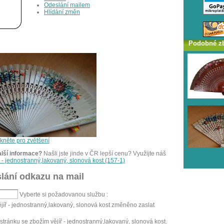
Odeslání mailem
Hlídání změn
Podobné z
ikněte pro zvětšení
alší informace?
Našli jste jinde v ČR lepší cenu? Využijte náš
ř - jednostranný,lakovaný, slonová kost (157-1)
lání odkazu na mail
Vyberte si požadovanou službu :
ějíř - jednostranný,lakovaný, slonová kost změněno zaslat
ránku se zbožím vějíř - jednostranný,lakovaný, slonová kost.