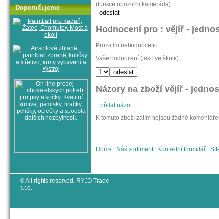
(funkce upozorni kamaráda)
Doporučujeme
Hodnocení pro : vějíř - jedno
Prozatím nehodnoceno
Vaše hodnocení (jako ve škole) :
Názory na zboží vějíř - jedno
přidat názor
K tomuto zboží zatím nejsou žádné komentáře
Home
|
Náš sortiment
|
Kontaktní formulář
|
Sit
© All rights reserved, RYJO Trade
s.r.o.