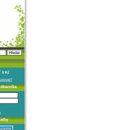
0 Kč
oupovat?
zákazníka
e
latby