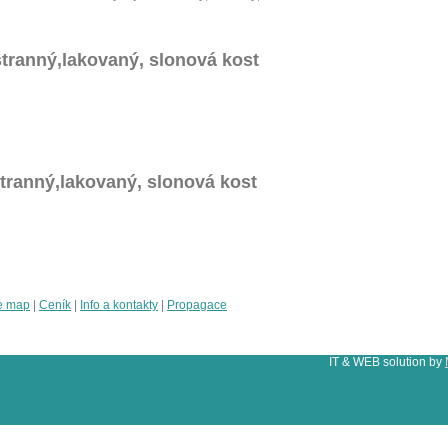
stranný,lakovaný, slonová kost
stranný,lakovaný, slonová kost
e map
|
Ceník
|
Info a kontakty
|
Propagace
IT & WEB solution by