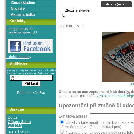
Zboží skladem
Novinky
Zboží je skladem
Akční nabídka
Kontakty
Obj. kód : 157-1
info@repliky.info
kontaktní formulář
.. další kontakty
MailNews
Zadejte svoji e-mail adresu, chcete-
li dostávat zprávy z našeho serveru
kl
Chcete se se nás zeptat na nějaké detaily, d
komunikační formulář -
Zeptat se na zboží vějí
Upozornění při změně či odes
Diskuse
E-mailová adresa :
Dotaz -
Officers Sabre
Uložit zadaný email, jakmile bude zboží v
N8 1253
informační zprávu. (funkce hlídací pes)
.. celá diskuse
Na zadaný email odešleme odkaz na tuto st