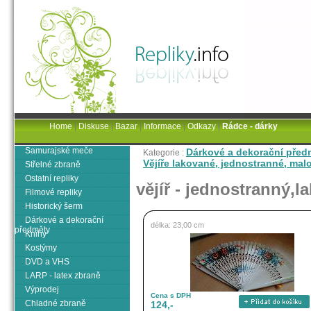
Home
|
Diskuse
|
Bazar
|
Informace
|
Odkazy
|
Rádce - dárky
Samurajské meče
Dárkové a dekorační před
Kategorie :
Vějíře lakované, jednostranné, mal
Střelné zbraně
Ostatní repliky
vějíř - jednostranný,l
Filmové repliky
Historický šerm
Dárkové a dekorační
délka: 23,00 cm
předměty
Knihy
Kostýmy
DVD a VHS
LARP - latex zbraně
Výprodej
Cena s DPH
Chladné zbraně
124,-