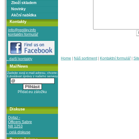
Zboží skladem
Novinky
Akční nabídka
Kontakty
info@repliky.info
kontaktní formulář
Home
|
Náš sortiment
|
Kontaktní formulář
|
Sit
.. další kontakty
MailNews
Zadejte svoji e-mail adresu, chcete-
li dostávat zprávy z našeho serveru
Diskuse
Dotaz -
Officers Sabre
N8 1253
.. celá diskuse