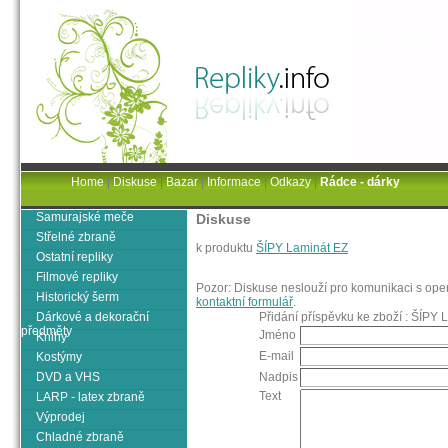
Home
|
Diskuse
|
Bazar
|
Informace
|
Odkazy
|
Rádce - dárky
Samurajské meče
Diskuse
Střelné zbraně
k produktu
ŠÍPY Laminát EZ
Ostatní repliky
Filmové repliky
Pozor: Diskuse neslouží pro komunikaci s oper
Historický šerm
kontaktní formulář
.
Dárkové a dekorační
Přidání příspěvku ke zboží : ŠÍPY 
předměty
Jméno
Knihy
E-mail
Kostýmy
DVD a VHS
Nadpis
Text
LARP - latex zbraně
Výprodej
Chladné zbraně