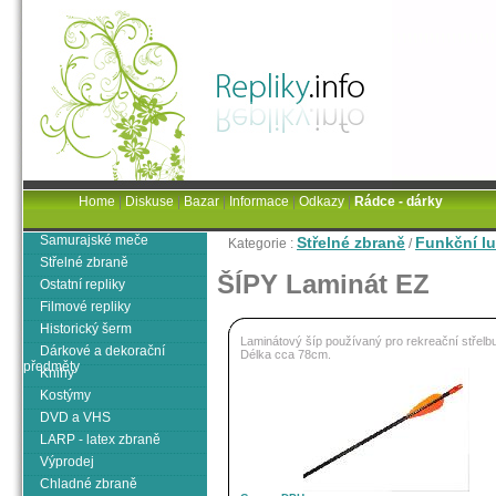
Home
|
Diskuse
|
Bazar
|
Informace
|
Odkazy
|
Rádce - dárky
Samurajské meče
Střelné zbraně
Funkční lu
Kategorie :
/
Střelné zbraně
ŠÍPY Laminát EZ
Ostatní repliky
Filmové repliky
Historický šerm
Laminátový šíp používaný pro rekreační střelbu
Dárkové a dekorační
Délka cca 78cm.
předměty
Knihy
Kostýmy
DVD a VHS
LARP - latex zbraně
Výprodej
Chladné zbraně