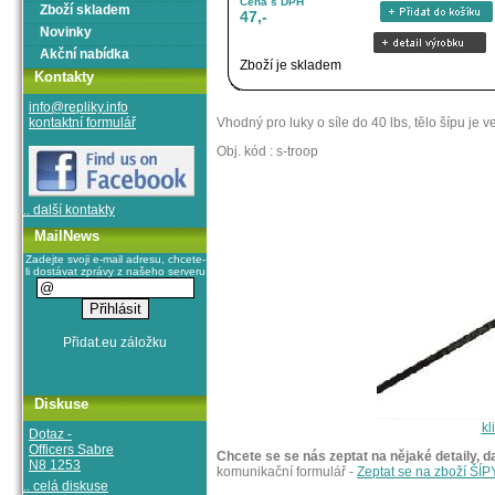
Cena s DPH
Zboží skladem
47,-
Novinky
Akční nabídka
Zboží je skladem
Kontakty
info@repliky.info
kontaktní formulář
Vhodný pro luky o síle do 40 lbs, tělo šípu je
Obj. kód : s-troop
.. další kontakty
MailNews
Zadejte svoji e-mail adresu, chcete-
li dostávat zprávy z našeho serveru
Diskuse
kl
Dotaz -
Officers Sabre
Chcete se se nás zeptat na nějaké detaily, d
N8 1253
komunikační formulář -
Zeptat se na zboží ŠÍP
.. celá diskuse