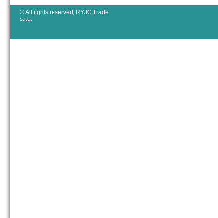
© All rights reserved, RYJO Trade
s.r.o.