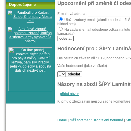
Upozornění při změně či odes
Doporučujeme
E-mailová adresa :
Uložit zadaný email, jakmile bude zboží 
hlídací pes)
Na zadaný email odešleme odkaz na tuto 
kamaráda)
Hodnocení pro : ŠÍPY Laminá
Dle ostatních zákazníků : 1.19, hodnoceno 26
Vaše hodnocení (jako ve škole) :
Názory na zboží ŠÍPY Laminá
přidat názor
K tomuto zboží zatím nejsou žádné komentáře
Home
|
Náš sortiment
|
Kontaktní formulář
|
Sit