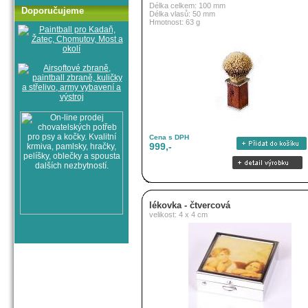
Délka celkem: 100 mm
Doporučujeme
Délka vlasů: 50 mm
Hmotnost: 63 g
Cena s DPH
999,-
lékovka - čtvercová
velikost: 4 x 4 cm