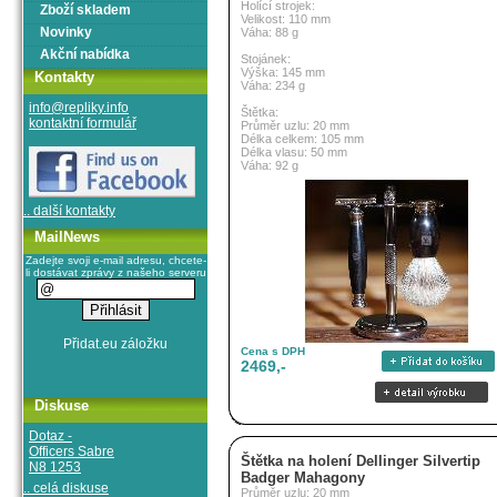
Holící strojek:
Zboží skladem
Velikost: 110 mm
Novinky
Váha: 88 g
Akční nabídka
Stojánek:
Výška: 145 mm
Kontakty
Váha: 234 g
info@repliky.info
Štětka:
kontaktní formulář
Průměr uzlu: 20 mm
Délka celkem: 105 mm
Délka vlasu: 50 mm
Váha: 92 g
.. další kontakty
MailNews
Zadejte svoji e-mail adresu, chcete-
li dostávat zprávy z našeho serveru
Cena s DPH
2469,-
Diskuse
Dotaz -
Officers Sabre
Štětka na holení Dellinger Silvertip
N8 1253
Badger Mahagony
.. celá diskuse
Průměr uzlu: 20 mm