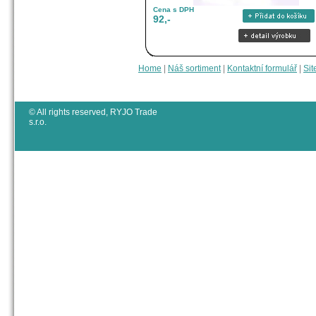
Cena s DPH
92,-
Home
|
Náš sortiment
|
Kontaktní formulář
|
Sit
© All rights reserved, RYJO Trade
s.r.o.