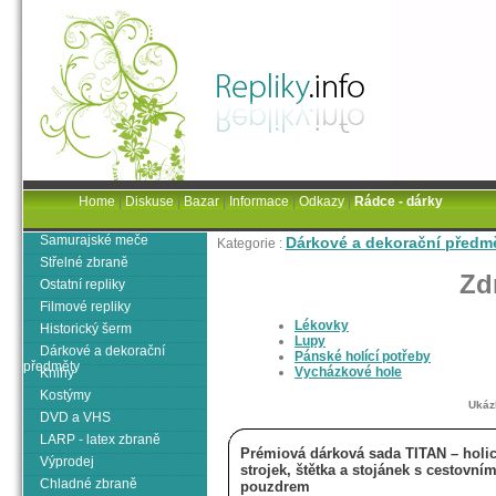
Home
|
Diskuse
|
Bazar
|
Informace
|
Odkazy
|
Rádce - dárky
Samurajské meče
Dárkové a dekorační předm
Kategorie :
Střelné zbraně
Zd
Ostatní repliky
Filmové repliky
Lékovky
Historický šerm
Lupy
Dárkové a dekorační
Pánské holící potřeby
předměty
Vycházkové hole
Knihy
Kostýmy
Ukáz
DVD a VHS
LARP - latex zbraně
Prémiová dárková sada TITAN – holic
Výprodej
strojek, štětka a stojánek s cestovní
Chladné zbraně
pouzdrem