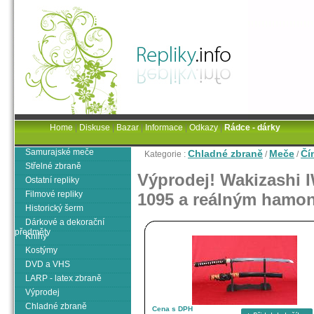
Home
|
Diskuse
|
Bazar
|
Informace
|
Odkazy
|
Rádce - dárky
Samurajské meče
Chladné zbraně
Meče
Čí
Kategorie :
/
/
Střelné zbraně
Výprodej! Wakizashi 
Ostatní repliky
Filmové repliky
1095 a reálným hamo
Historický šerm
Dárkové a dekorační
předměty
Knihy
Kostýmy
DVD a VHS
LARP - latex zbraně
Výprodej
Chladné zbraně
Cena s DPH