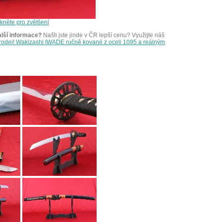
ikněte pro zvětšení
alší informace?
Našli jste jinde v ČR lepší cenu? Využijte náš
prodej! Wakizashi IWADE ručně kované z oceli 1095 a reálným