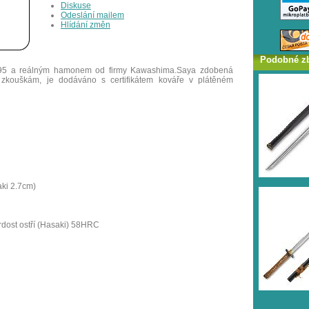
Diskuse
Odeslání mailem
Hlídání změn
Podobné z
095 a reálným hamonem od firmy Kawashima.Saya zdobená
zkouškám, je dodáváno s certifikátem kováře v plátěném
ki 2.7cm)
vrdost ostří (Hasaki) 58HRC