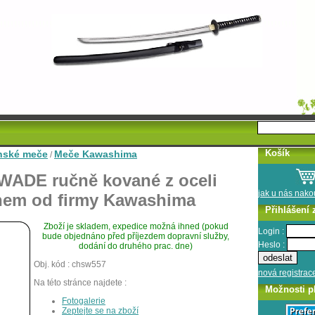
Košík
nské meče
Meče Kawashima
/
IWADE ručně kované z oceli
jak u nás nak
nem od firmy Kawashima
Přihlášení 
Zboží je skladem, expedice možná ihned (pokud
Login :
bude objednáno před příjezdem dopravní služby,
Heslo :
dodání do druhého prac. dne)
Obj. kód : chsw557
nová registrac
Na této stránce najdete :
Možnosti p
Fotogalerie
Zeptejte se na zboží