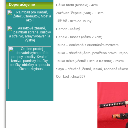
Doporučujeme
Délka hrotu (Kissaki) - 4cm
Zakřivení čepele (Sori) - 1.3cm
Těžiště - 8cm od Tsuby
Hamon - reálný
Habaki - mosaz (délka 2.7cm)
Tsuba – odlévaná s orientálním motivem
Tsuka – dřevěné jádro, potažena pravou rejnoč
Tsuka délka(včetně Fuchi a Kashira) - 25cm
Saya – dřevěná, černá, lesklá, zdobená ráko
Obj. kód : chsw557