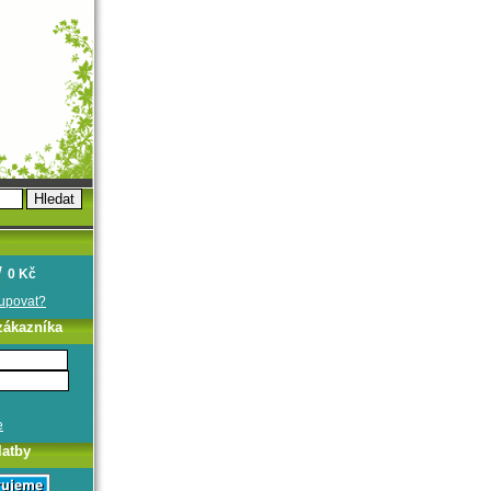
0 Kč
oupovat?
zákazníka
e
latby