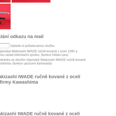
lání odkazu na mail
Vyberte si požadovanou službu :
Výprodej! Wakizashi IWADE ručně kované z oceli 1095 a
zaslat informační zprávu. (funkce hlídací pes)
stránku se zbožím Výprodej! Wakizashi IWADE ručně kované
washima. (funkce upozorni kamaráda)
akizashi IWADE ručně kované z oceli
 firmy Kawashima
akizashi IWADE ručně kované z oceli