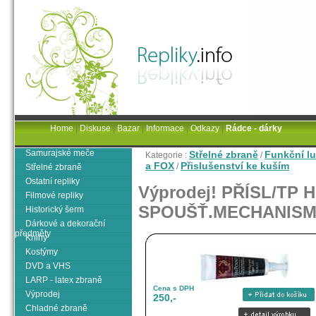
Home
|
Diskuse
|
Bazar
|
Informace
|
Odkazy
|
Rádce - dárky
Samurajské meče
Střelné zbraně
Funkční lu
Kategorie :
/
a FOX
Přislušenství ke kuším
/
Střelné zbraně
Ostatní repliky
Výprodej! PŘÍSL/TP 
Filmové repliky
SPOUŠŤ.MECHANIS
Historický šerm
Dárkové a dekorační
předměty
Knihy
Kostýmy
DVD a VHS
LARP - latex zbraně
Cena s DPH
Výprodej
250,-
Chladné zbraně