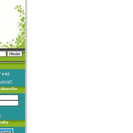
0 Kč
oupovat?
zákazníka
e
latby