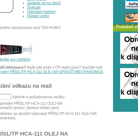
Zeptejte se na zboží
Diskuse
Odeslání mailem
Hlídání změn
Podobné z
šťového mechanismu kuší TEN POINT.
ikněte pro zvětšení
alší informace?
Našli jste jinde v ČR lepší cenu? Využijte náš
Výprodej! PŘÍSL/TP HCA-111 OLEJ NA SPOUŠŤ.MECHANISMUS
lání odkazu na mail
Vyberte si požadovanou službu :
 Výprodej! PŘÍSL/TP HCA-111 OLEJ NA
ční zprávu. (funkce hlídací pes)
 stránku se zbožím Výprodej! PŘÍSL/TP HCA-111 OLEJ NA
amaráda)
PŘÍSL/TP HCA-111 OLEJ NA