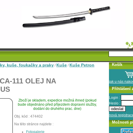
Košík
ky, kuše, foukačky a praky
Kuše
Kuše Petron
/
/
HCA-111 OLEJ NA
jak u nás nak
MUS
Přihlášení 
Login :
Zboží je skladem, expedice možná ihned (pokud
Heslo :
bude objednáno před příjezdem dopravní služby,
dodání do druhého prac. dne)
nová registrac
Obj. kód : 474402
Možnosti p
Na této stránce najdete :
Fotogalerie