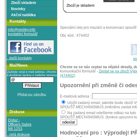
Zboží skladem
Zboží je skladem
Novinky
Akční nabídka
Kontakty
Speciální olej pro mazání a konzervaci spou
info@repliky.info
kontaktní formulář
Obj. kód : 474402
.. další kontakty
kl
MailNews
Chcete se se nás zeptat na nějaké detaily, d
komunikační formulář -
Zeptat se na zboží 
Zadejte svoji e-mail adresu, chcete-
li dostávat zprávy z našeho serveru
(474402)
Upozornění při změně či odes
E-mailová adresa :
Uložit zadaný email, jakmile bude zboží
SPOUŠŤ.MECHANISMUS změněno zaslat informa
Diskuse
Na zadaný email odešleme odkaz na tuto
SPOUŠŤ.MECHANISMUS. (funkce upozorni k
Dotaz -
Officers Sabre
N8 1253
Hodnocení pro : Výprodej! 
.. celá diskuse