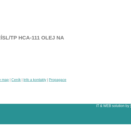
PŘÍSL/TP HCA-111 OLEJ NA
e map
|
Ceník
|
Info a kontakty
|
Propagace
IT & WEB solution by