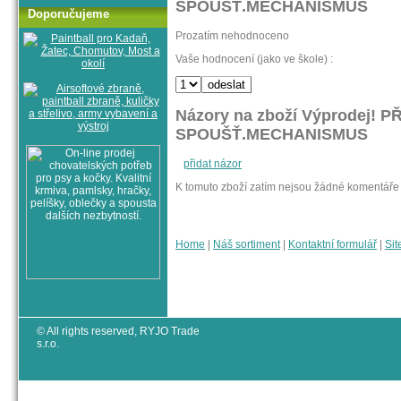
SPOUŠŤ.MECHANISMUS
Doporučujeme
Prozatím nehodnoceno
Vaše hodnocení (jako ve škole) :
Názory na zboží Výprodej! 
SPOUŠŤ.MECHANISMUS
přidat názor
K tomuto zboží zatím nejsou žádné komentáře
Home
|
Náš sortiment
|
Kontaktní formulář
|
Sit
© All rights reserved, RYJO Trade
s.r.o.