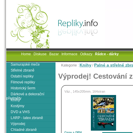
Home
|
Diskuse
|
Bazar
|
Informace
|
Odkazy
|
Rádce - dárky
Samurajské meče
Knihy
Palné a střelné zbr
Kategorie :
/
Střelné zbraně
Výprodej! Cestování 
Ostatní repliky
Filmové repliky
Historický šerm
Váz., 145x205mm, 164stran
Dárkové a dekorační
předměty
Knihy
Kostýmy
DVD a VHS
LARP - latex zbraně
Výprodej
Chladné zbraně
Cena s DPH