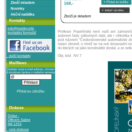
Zboží skladem
168,-
Novinky
Akční nabídka
Zboží je skladem
Kontakty
info@repliky.info
Profesor Popelínský není naší ani zahrani
kontaktní formulář
autorem řady odbomých statí, ale i několika 
pod názvem "Československé automatické zbran
nejen zbraně, s nimiž se na své dosavadní ces
do kterých se jako konstruktér dostal, a ze set
Obj. kód : NV 7
.. další kontakty
MailNews
Zadejte svoji e-mail adresu, chcete-
li dostávat zprávy z našeho serveru
Diskuse
Dotaz -
Officers Sabre
N8 1253
.. celá diskuse