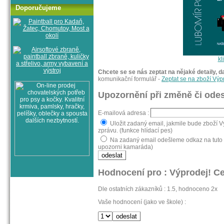
Doporučujeme
kl
Chcete se se nás zeptat na nějaké detaily, d
komunikační formulář -
Zeptat se na zboží Výp
Upozornění při změně či odes
E-mailová adresa :
Uložit zadaný email, jakmile bude zboží 
zprávu. (funkce hlídací pes)
Na zadaný email odešleme odkaz na tuto s
upozorni kamaráda)
Hodnocení pro : Výprodej! C
Dle ostatních zákazníků : 1.5, hodnoceno 2x
Vaše hodnocení (jako ve škole) :