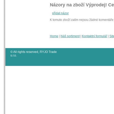
Názory na zboží Výprodej! Ce
přidat názor
K tomuto zboží zatím nejsou žádné komentáře
Home
|
Náš sortiment
|
Kontaktní formulář
|
Sit
© All rights reserved, RYJO Trade
s.r.o.