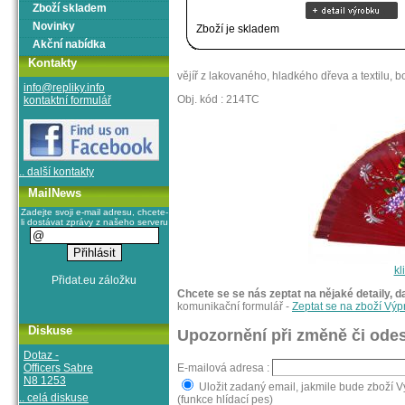
Zboží skladem
Novinky
Zboží je skladem
Akční nabídka
Kontakty
vějíř z lakovaného, hladkého dřeva a textilu
info@repliky.info
Obj. kód : 214TC
kontaktní formulář
.. další kontakty
MailNews
Zadejte svoji e-mail adresu, chcete-
li dostávat zprávy z našeho serveru
kl
Chcete se se nás zeptat na nějaké detaily, d
komunikační formulář -
Zeptat se na zboží Výp
Diskuse
Upozornění při změně či odes
Dotaz -
Officers Sabre
E-mailová adresa :
N8 1253
Uložit zadaný email, jakmile bude zboží V
.. celá diskuse
(funkce hlídací pes)