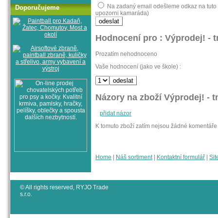
Na zadaný email odešleme odkaz na tuto s
Doporučujeme
upozorni kamaráda)
Hodnocení pro : Výprodej! - 
Prozatím nehodnoceno
Vaše hodnocení (jako ve škole) :
Názory na zboží Výprodej! - 
přidat názor
K tomuto zboží zatím nejsou žádné komentáře
Home
|
Náš sortiment
|
Kontaktní formulář
|
Sit
© All rights reserved, RYJO Trade
s.r.o.