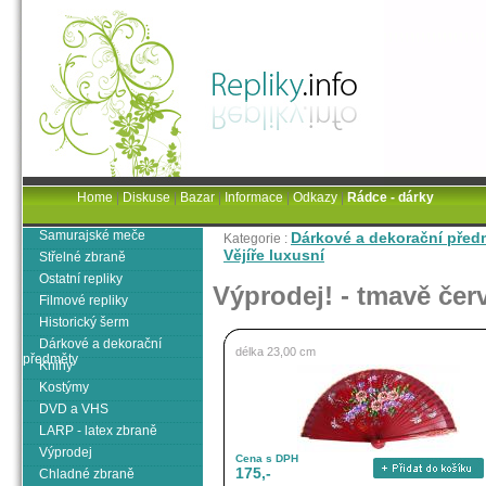
Home
|
Diskuse
|
Bazar
|
Informace
|
Odkazy
|
Rádce - dárky
Samurajské meče
Dárkové a dekorační před
Kategorie :
Vějíře luxusní
Střelné zbraně
Ostatní repliky
Výprodej! - tmavě čer
Filmové repliky
Historický šerm
Dárkové a dekorační
délka 23,00 cm
předměty
Knihy
Kostýmy
DVD a VHS
LARP - latex zbraně
Výprodej
Cena s DPH
175,-
Chladné zbraně