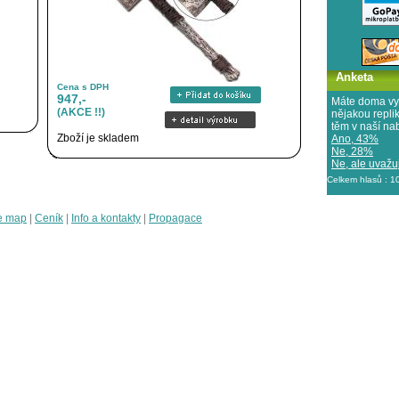
Anketa
Cena s DPH
947,-
Máte doma vy
(AKCE !!)
nějakou repl
těm v naší na
Zboží je skladem
Ano, 43%
Ne, 28%
Ne, ale uvažuj
Celkem hlasů : 
e map
|
Ceník
|
Info a kontakty
|
Propagace