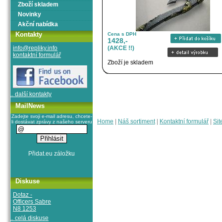
Zboží skladem
Novinky
Akční nabídka
Kontakty
Cena s DPH
1428,-
info@repliky.info
(AKCE !!)
kontaktní formulář
Zboží je skladem
.. další kontakty
MailNews
Zadejte svoji e-mail adresu, chcete-
Home
|
Náš sortiment
|
Kontaktní formulář
|
Sit
li dostávat zprávy z našeho serveru
Diskuse
Dotaz -
Officers Sabre
N8 1253
.. celá diskuse