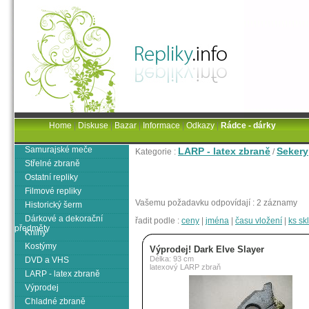
Home
|
Diskuse
|
Bazar
|
Informace
|
Odkazy
|
Rádce - dárky
Samurajské meče
LARP - latex zbraně
Sekery
Kategorie :
/
Střelné zbraně
Ostatní repliky
Filmové repliky
Vašemu požadavku odpovídají : 2 záznamy
Historický šerm
Dárkové a dekorační
řadit podle :
ceny
|
jména
|
času vložení
|
ks s
předměty
Knihy
Kostýmy
Výprodej! Dark Elve Slayer
Délka: 93 cm
DVD a VHS
latexový LARP zbraň
LARP - latex zbraně
Výprodej
Chladné zbraně