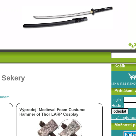
Košík
Sekery
jak u nás nak
Přihlášení 
kladem
Login :
Heslo :
Výprodej! Medieval Foam Custume
Hammer of Thor LARP Cosplay
nová registrac
Možnosti p