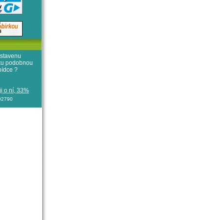
stavenu
iku podobnou
bídce ?
i o ní, 33%
102790