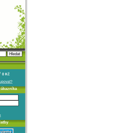
0 Kč
oupovat?
zákazníka
e
latby