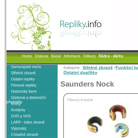
Home
|
Diskuse
|
Bazar
|
Informace
|
Odkazy
|
Rádce - dárky
Samurajské meče
Střelné zbraně
Funkční lu
Kategorie :
/
Ostatní doplňky
Střelné zbraně
Ostatní repliky
Saunders Nock
Filmové repliky
Historický šerm
Dárkové a dekorační
Tětivový kroužek
předměty
Knihy
Kostýmy
DVD a VHS
LARP - latex zbraně
Výprodej
Chladné zbraně