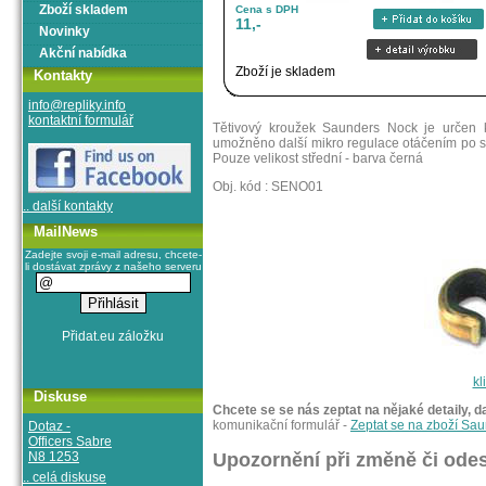
Zboží skladem
Cena s DPH
11,-
Novinky
Akční nabídka
Zboží je skladem
Kontakty
info@repliky.info
kontaktní formulář
Tětivový kroužek Saunders Nock je určen k
umožněno další mikro regulace otáčením po st
Pouze velikost střední - barva černá
Obj. kód : SENO01
.. další kontakty
MailNews
Zadejte svoji e-mail adresu, chcete-
li dostávat zprávy z našeho serveru
kl
Diskuse
Chcete se se nás zeptat na nějaké detaily, d
komunikační formulář -
Zeptat se na zboží S
Dotaz -
Officers Sabre
N8 1253
Upozornění při změně či odes
.. celá diskuse