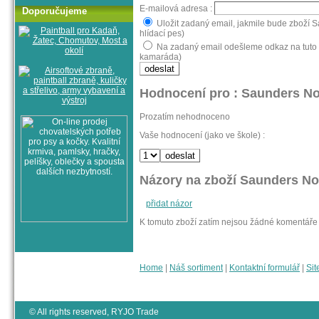
E-mailová adresa :
Doporučujeme
Uložit zadaný email, jakmile bude zboží 
hlídací pes)
Na zadaný email odešleme odkaz na tuto 
kamaráda)
Hodnocení pro : Saunders N
Prozatím nehodnoceno
Vaše hodnocení (jako ve škole) :
Názory na zboží Saunders N
přidat názor
K tomuto zboží zatím nejsou žádné komentáře
Home
|
Náš sortiment
|
Kontaktní formulář
|
Sit
© All rights reserved, RYJO Trade