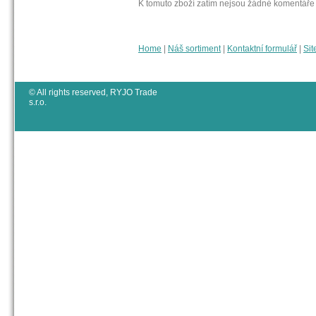
K tomuto zboží zatím nejsou žádné komentáře
Home
|
Náš sortiment
|
Kontaktní formulář
|
Sit
© All rights reserved, RYJO Trade
s.r.o.