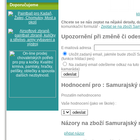
Doporučujeme
kl
Chcete se se nás zeptat na nějaké detaily, d
komunikační formulář -
Zeptat se na zboží Sa
Upozornění při změně či odes
E-mailová adresa :
Uložit zadaný email, jakmile bude zboží 
(funkce hlídací pes)
Na zadaný email odešleme odkaz na tuto 
kamaráda)
Hodnocení pro : Samurajský
Prozatím nehodnoceno
Vaše hodnocení (jako ve škole) :
Názory na zboží Samurajský 
přidat názor