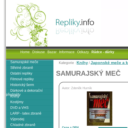
Home
|
Diskuse
|
Bazar
|
Informace
|
Odkazy
|
Rádce - dárky
Samurajské meče
Knihy
Japonské meče a k
Kategorie :
/
Střelné zbraně
SAMURAJSKÝ MEČ
Ostatní repliky
Filmové repliky
Historický šerm
Autor: Zdeněk Hurník
Dárkové a dekorační
předměty
Knihy
Kostýmy
DVD a VHS
LARP - latex zbraně
Výprodej
Chladné zbraně
Cena s DPH