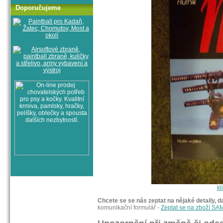
Doporučujeme
kl
Chcete se se nás zeptat na nějaké detaily, d
komunikační formulář -
Zeptat se na zboží 