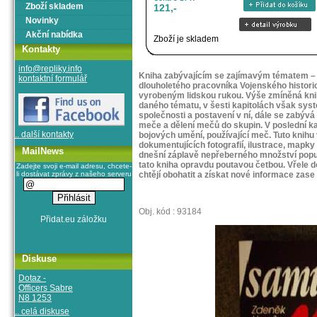
Zboží skladem
121,-
Novinky
Akční nabídka
Zboží je skladem
Kontakty
info@repliky.info
Kniha zabývajícím se zajímavým tématem – 
kontaktní formulář
dlouholetého pracovníka Vojenského histori
vyrobeným lidskou rukou. Výše zmíněná knih
daného tématu, v šesti kapitolách však syst
společnosti a postavení v ní, dále se zabýv
meče a dělení mečů do skupin. V poslední ka
.. další kontakty
bojových umění, používající meč. Tuto knihu
dokumentujících fotografií, ilustrace, mapky
MailNews
dnešní záplavě nepřeberného množství popu
tato kniha opravdu poutavou četbou. Vřele 
Zadejte svoji e-mail adresu, chcete-
li dostávat zprávy z našeho serveru
chtějí obohatit a získat nové informace zase
Obj. kód : 93184
Diskuse
Dotaz -
Officers Sabre
N8 1253
.. celá diskuse