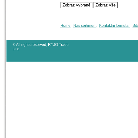
Home
|
Náš sortiment
|
Kontaktní formulář
|
Sit
© All rights reserved, RYJO Trade
s.r.o.