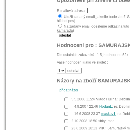
Upozornění při změně či odes
E-mailová adresa :
Uložit zadaný email, jakmile bude zboží
hlídací pes)
Na zadaný email odešleme odkaz na tuto
kamaráda)
Hodnocení pro : SAMURAJS
Dle ostatních zákazníků : 1.5, hodnoceno 52x
Vaše hodnocení (jako ve škole) :
Názory na zboží SAMURAJS
přidat názor
5.5.2006 11:24
Vlado Hulina:
Debili
4.9.2007 22:46
HodanL:
re: Debili
16.6.2008 23:37
maskov1:
re: Debi
2.10.2008 18:50
strky:
mec
23.6.2009 18:13
MIKI:
Samurajský m