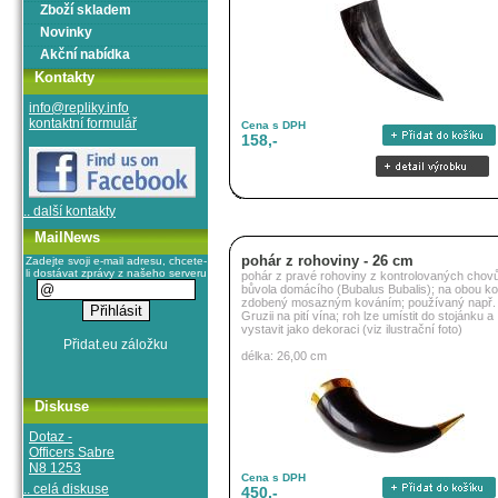
Zboží skladem
Novinky
Akční nabídka
Kontakty
info@repliky.info
kontaktní formulář
Cena s DPH
158,-
.. další kontakty
MailNews
pohár z rohoviny - 26 cm
Zadejte svoji e-mail adresu, chcete-
li dostávat zprávy z našeho serveru
pohár z pravé rohoviny z kontrolovaných chov
bůvola domácího (Bubalus Bubalis); na obou k
zdobený mosazným kováním; používaný např.
Gruzii na pití vína; roh lze umístit do stojánku a
vystavit jako dekoraci (viz ilustrační foto)
délka: 26,00 cm
Diskuse
Dotaz -
Officers Sabre
N8 1253
Cena s DPH
.. celá diskuse
450,-