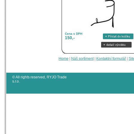
Cena s DPH
150,-
Home
|
Náš sortiment
|
Kontaktní formulář
|
Sit
© All rights reserved, RYJO Trade
s.r.o.