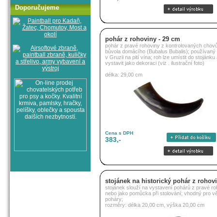
Doporučujeme
pohár z rohoviny - 29 cm
pohár z pravé rohoviny z kontrolovaných chov
bůvola domácího (Bubalus Bubalis); používaný 
v Gruzii na pití vína; roh lze umístit do stojánku
vystavit jako dekoraci (viz . ilustrační foto)
délka: 29,00 cm
Cena s DPH
383,-
stojánek na historický pohár z rohov
stojánek slouží na vystavení pohárů z pravé ro
nebo jako pomůcka při stolování; vhodný pro vě
poháry;
rozměry: délka 20,00 cm, výška 20,00 cm