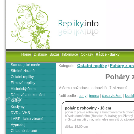
Home
|
Diskuse
|
Bazar
|
Informace
|
Odkazy
|
Rádce - dárky
Samurajské meče
Ostatní repliky
Poháry z pr
Kategorie :
/
Střelné zbraně
Poháry 
Ostatní repliky
Filmové repliky
Vašemu požadavku odpovídá : 7 záznamů
Historický šerm
Dárkové a dekorační
řadit podle :
ceny
|
jména
|
času vložení
|
ks s
předměty
Knihy
Kostýmy
pohár z rohoviny - 18 cm
pohár z pravé rohoviny z kontrolovaných chov
DVD a VHS
bůvola domácího (Bubalus Bubalis); používaný 
LARP - latex zbraně
v Gruzii na pití vína; roh nelze umístit do stoján
Výprodej
délka: 18,00 cm
Chladné zbraně