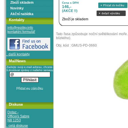
Zboží skladem
Cena s DPH
146,-
Novinky
(AKCE !!)
Akční nabídka
Zboží je skladem
Kontakty
info@repliky.info
kontaktní formulář
Tato řasa způsobuje noční světélkování moře.
blízkého).
Obj. kód : GMUS-PD-0660
.. další kontakty
MailNews
Zadejte svoji e-mail adresu, chcete-
li dostávat zprávy z našeho serveru
Diskuse
Dotaz -
Officers Sabre
N8 1253
.. celá diskuse