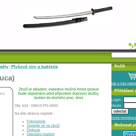
Košík
měty
Plyšové viry a bakterie
/
luca)
jak u nás nak
Zboží je skladem, expedice možná ihned (pokud
Přihlášení 
bude objednáno před příjezdem dopravní služby,
ástí
dodání do druhého prac. dne)
Login :
Heslo :
Obj. kód : GMUS-PD-0660
Na této stránce najdete :
nová registrac
Fotogalerie
Možnosti p
Zeptejte se na zboží
Diskuse
Odeslání mailem