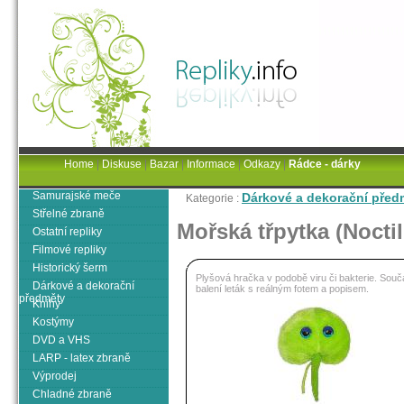
Home
|
Diskuse
|
Bazar
|
Informace
|
Odkazy
|
Rádce - dárky
Samurajské meče
Dárkové a dekorační před
Kategorie :
Střelné zbraně
Mořská třpytka (Nocti
Ostatní repliky
Filmové repliky
Historický šerm
Plyšová hračka v podobě viru či bakterie. Souč
Dárkové a dekorační
balení leták s reálným fotem a popisem.
předměty
Knihy
Kostýmy
DVD a VHS
LARP - latex zbraně
Výprodej
Chladné zbraně