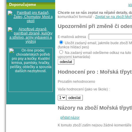
Doporučujeme
kl
Chcete se se nás zeptat na nějaké detaily, d
komunikační formulář -
Zeptat se na zboží Mo
Upozornění při změně či odes
E-mailová adresa :
Uložit zadaný email, jakmile bude zboží M
(funkce hlídací pes)
Na zadaný email odešleme odkaz na tuto s
upozorni kamaráda)
Hodnocení pro : Mořská třpyt
Prozatím nehodnoceno
Vaše hodnocení (jako ve škole) :
Názory na zboží Mořská třpyt
přidat názor
K tomuto zboží zatím nejsou žádné komentáře