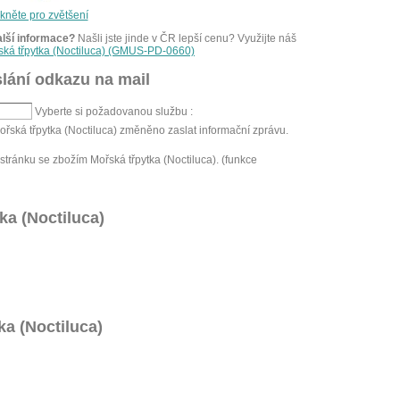
ikněte pro zvětšení
alší informace?
Našli jste jinde v ČR lepší cenu? Využijte náš
řská třpytka (Noctiluca) (GMUS-PD-0660)
lání odkazu na mail
Vyberte si požadovanou službu :
ořská třpytka (Noctiluca) změněno zaslat informační zprávu.
tránku se zbožím Mořská třpytka (Noctiluca). (funkce
ka (Noctiluca)
ka (Noctiluca)