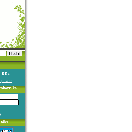
0 Kč
oupovat?
zákazníka
e
latby