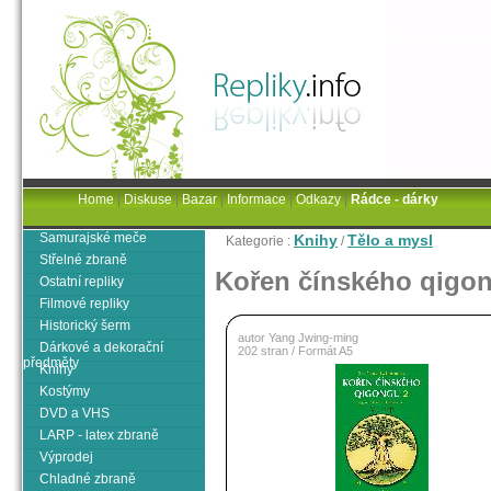
Home
|
Diskuse
|
Bazar
|
Informace
|
Odkazy
|
Rádce - dárky
Samurajské meče
Knihy
Tělo a mysl
Kategorie :
/
Střelné zbraně
Kořen čínského qigo
Ostatní repliky
Filmové repliky
Historický šerm
autor Yang Jwing-ming
Dárkové a dekorační
202 stran / Formát A5
předměty
Knihy
Kostýmy
DVD a VHS
LARP - latex zbraně
Výprodej
Chladné zbraně