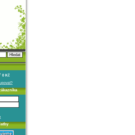
0 Kč
oupovat?
zákazníka
e
latby