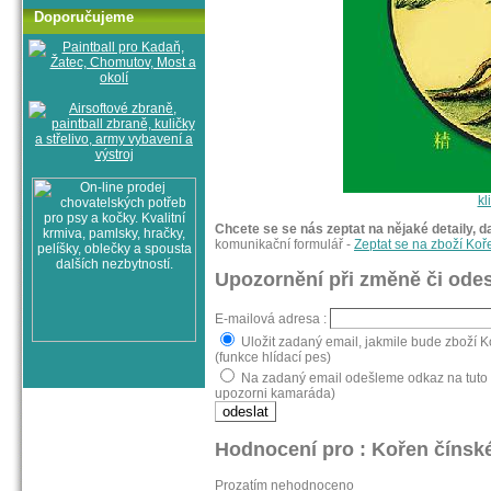
Doporučujeme
kl
Chcete se se nás zeptat na nějaké detaily, d
komunikační formulář -
Zeptat se na zboží Ko
Upozornění při změně či odes
E-mailová adresa :
Uložit zadaný email, jakmile bude zboží 
(funkce hlídací pes)
Na zadaný email odešleme odkaz na tuto 
upozorni kamaráda)
Hodnocení pro : Kořen čínsk
Prozatím nehodnoceno