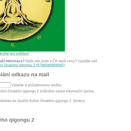
ikněte pro zvětšení
alší informace?
Našli jste jinde v ČR lepší cenu? Využijte náš
řen čínského qigongu 2 (9788088969945)
lání odkazu na mail
Vyberte si požadovanou službu :
Kořen čínského qigongu 2 změněno zaslat informační zprávu.
stránku se zbožím Kořen čínského qigongu 2. (funkce
ého qigongu 2