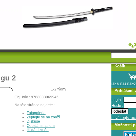
Košík
ngu 2
jak u nás nak
1-2 týdny
Přihlášení 
Obj. kód : 9788088969945
Login :
Na této stránce najdete :
Heslo :
Fotogalerie
Zeptejte se na zboží
nová registrac
Diskuse
Možnosti p
Odeslání mailem
Hlídání změn