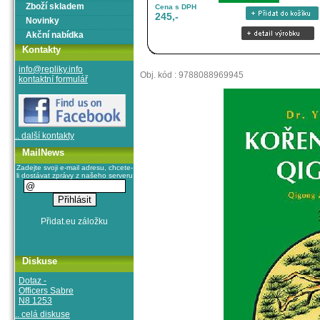
Zboží skladem
Cena s DPH
245,-
Novinky
Akční nabídka
Kontakty
info@repliky.info
Obj. kód : 9788088969945
kontaktní formulář
.. další kontakty
MailNews
Zadejte svoji e-mail adresu, chcete-
li dostávat zprávy z našeho serveru
Diskuse
Dotaz -
Officers Sabre
N8 1253
.. celá diskuse