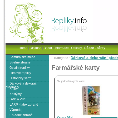
Home
|
Diskuse
|
Bazar
|
Informace
|
Odkazy
|
Rádce - dárky
Samurajské meče
Dárkové a dekorační před
Kategorie :
Střelné zbraně
Farmářské karty
Ostatní repliky
Filmové repliky
Historický šerm
32 jednohlavých karet
Dárkové a dekorační
předměty
Knihy
Kostýmy
DVD a VHS
LARP - latex zbraně
Výprodej
Chladné zbraně
Cena s DPH