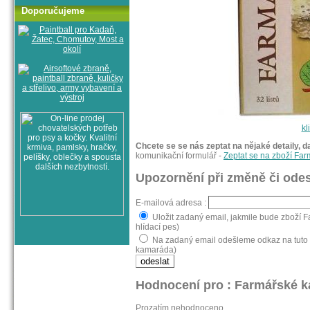
Doporučujeme
kl
Chcete se se nás zeptat na nějaké detaily, d
komunikační formulář -
Zeptat se na zboží Far
Upozornění při změně či odes
E-mailová adresa :
Uložit zadaný email, jakmile bude zboží F
hlídací pes)
Na zadaný email odešleme odkaz na tuto s
kamaráda)
Hodnocení pro : Farmářské k
Prozatím nehodnoceno