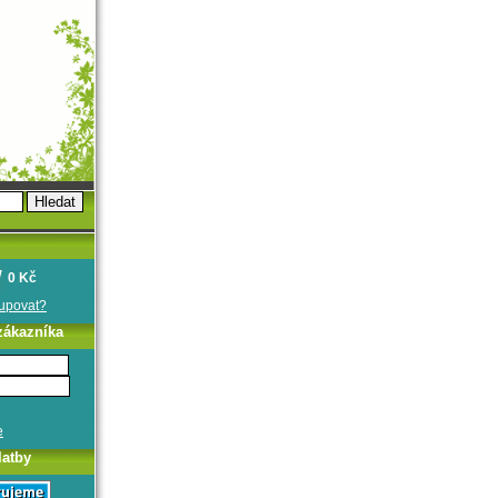
0 Kč
oupovat?
zákazníka
e
latby