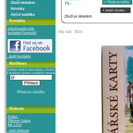
Zboží skladem
79,-
Novinky
Akční nabídka
Zboží je skladem
Kontakty
info@repliky.info
Obj. kód : 3010
kontaktní formulář
.. další kontakty
MailNews
Zadejte svoji e-mail adresu, chcete-
li dostávat zprávy z našeho serveru
Diskuse
Dotaz -
Officers Sabre
N8 1253
.. celá diskuse