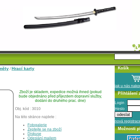
Košík
měty
Hrací karty
/
jak u nás nak
Zboží je skladem, expedice možná ihned (pokud
Přihlášení 
bude objednáno před příjezdem dopravní služby,
dodání do druhého prac. dne)
Login :
Heslo :
Obj. kód : 3010
Na této stránce najdete :
nová registrac
Fotogalerie
Možnosti p
Zeptejte se na zboží
Diskuse
Odeslání mailem