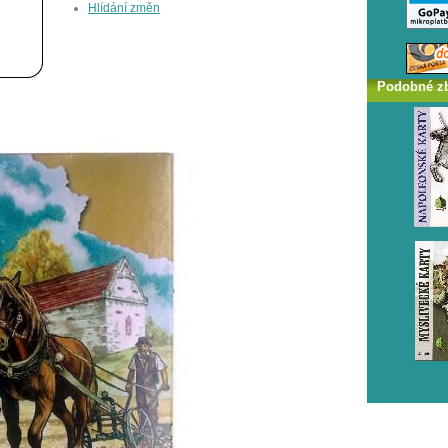
Hlídání změn
Podobné z