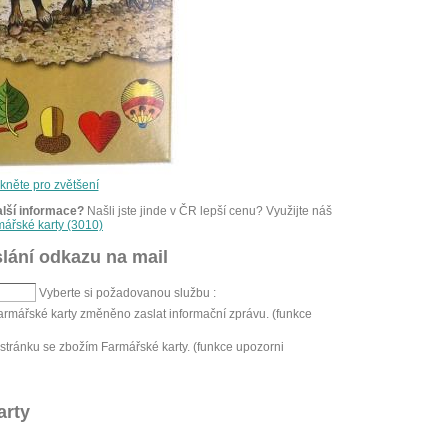
ikněte pro zvětšení
alší informace?
Našli jste jinde v ČR lepší cenu? Využijte náš
mářské karty (3010)
lání odkazu na mail
Vyberte si požadovanou službu :
armářské karty změněno zaslat informační zprávu. (funkce
tránku se zbožím Farmářské karty. (funkce upozorni
arty