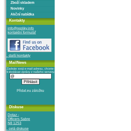
Zboží skladem
Novinky
Akční nabídka
Kontakty
info@repliky.info
kontaktní formulář
.. další kontakty
MailNews
Zadejte svoji e-mail adresu, chcete-
li dostávat zprávy z našeho serveru
Diskuse
Dotaz -
Officers Sabre
N8 1253
.. celá diskuse