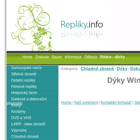
Home
|
Diskuse
|
Bazar
|
Informace
|
Odkazy
|
Rádce - dárky
Samurajské meče
Chladné zbraně
Dýky
Dýky
Kategorie :
/
/
Střelné zbraně
Dýky Win
Ostatní repliky
Filmové repliky
Historický šerm
Dárkové a dekorační
Home
|
Náš sortiment
|
Kontaktní formulář
|
Sit
předměty
Knihy
Kostýmy
DVD a VHS
LARP - latex zbraně
Výprodej
Chladné zbraně