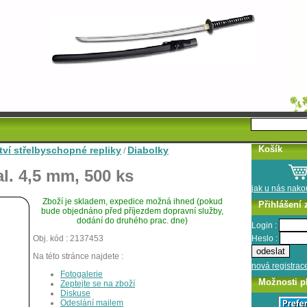
Košík
tví střelbyschopné repliky
Diabolky
/
al. 4,5 mm, 500 ks
jak u nás nak
Zboží je skladem, expedice možná ihned (pokud
Přihlášení 
bude objednáno před příjezdem dopravní služby,
dodání do druhého prac. dne)
Login :
Heslo :
Obj. kód : 2137453
Na této stránce najdete :
nová registrac
Fotogalerie
Možnosti p
Zeptejte se na zboží
Diskuse
Odeslání mailem