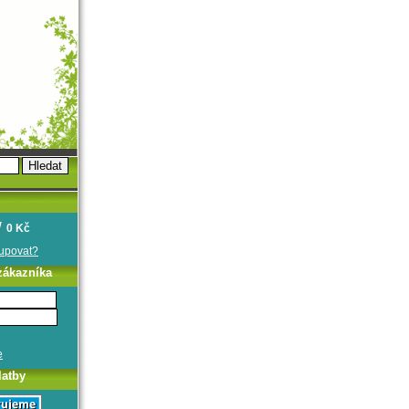
0 Kč
oupovat?
zákazníka
e
latby