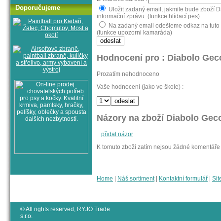
Doporučujeme
Uložit zadaný email, jakmile bude zboží D
informační zprávu. (funkce hlídací pes)
Na zadaný email odešleme odkaz na tuto s
(funkce upozorni kamaráda)
Hodnocení pro : Diabolo Geco 
Prozatím nehodnoceno
Vaše hodnocení (jako ve škole) :
Názory na zboží Diabolo Geco 
přidat názor
K tomuto zboží zatím nejsou žádné komentáře
Home
|
Náš sortiment
|
Kontaktní formulář
|
Sit
© All rights reserved, RYJO Trade
s.r.o.