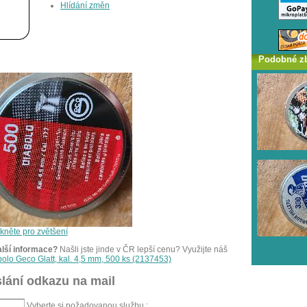
Hlídání změn
Podobné z
ikněte pro zvětšení
alší informace?
Našli jste jinde v ČR lepší cenu? Využijte náš
bolo Geco Glatt, kal. 4,5 mm, 500 ks (2137453)
lání odkazu na mail
Vyberte si požadovanou službu :