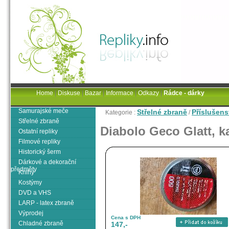
Home
|
Diskuse
|
Bazar
|
Informace
|
Odkazy
|
Rádce - dárky
Samurajské meče
Střelné zbraně
Příslušens
Kategorie :
/
Střelné zbraně
Diabolo Geco Glatt, k
Ostatní repliky
Filmové repliky
Historický šerm
Dárkové a dekorační
předměty
Knihy
Kostýmy
DVD a VHS
LARP - latex zbraně
Výprodej
Cena s DPH
Chladné zbraně
147,-