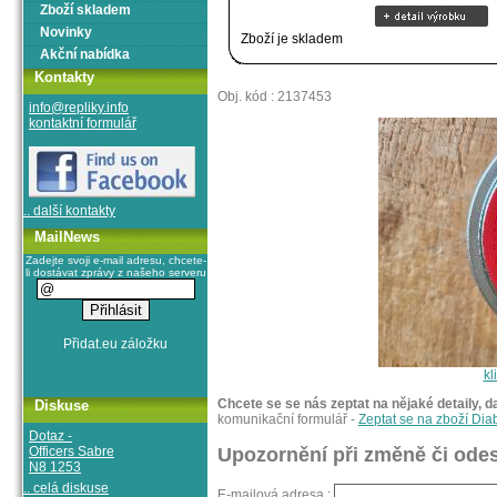
Zboží skladem
Novinky
Zboží je skladem
Akční nabídka
Kontakty
Obj. kód : 2137453
info@repliky.info
kontaktní formulář
.. další kontakty
MailNews
Zadejte svoji e-mail adresu, chcete-
li dostávat zprávy z našeho serveru
kl
Chcete se se nás zeptat na nějaké detaily, d
Diskuse
komunikační formulář -
Zeptat se na zboží Dia
Dotaz -
Officers Sabre
Upozornění při změně či odes
N8 1253
.. celá diskuse
E-mailová adresa :