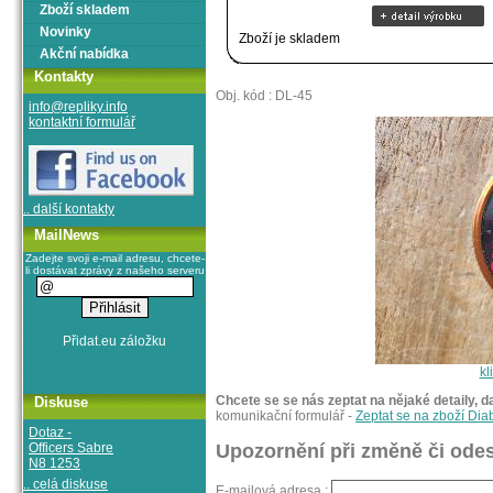
Zboží skladem
Novinky
Zboží je skladem
Akční nabídka
Kontakty
Obj. kód : DL-45
info@repliky.info
kontaktní formulář
.. další kontakty
MailNews
Zadejte svoji e-mail adresu, chcete-
li dostávat zprávy z našeho serveru
kl
Chcete se se nás zeptat na nějaké detaily, d
Diskuse
komunikační formulář -
Zeptat se na zboží Di
Dotaz -
Officers Sabre
Upozornění při změně či odes
N8 1253
.. celá diskuse
E-mailová adresa :