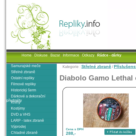
Home
|
Diskuse
|
Bazar
|
Informace
|
Odkazy
|
Rádce - dárky
Samurajské meče
Střelné zbraně
Příslušens
Kategorie :
/
Střelné zbraně
Diabolo Gamo Lethal 
Ostatní repliky
Filmové repliky
Historický šerm
Dárkové a dekorační
předměty
Knihy
Kostýmy
DVD a VHS
LARP - latex zbraně
Výprodej
Cena s DPH
Chladné zbraně
288,-