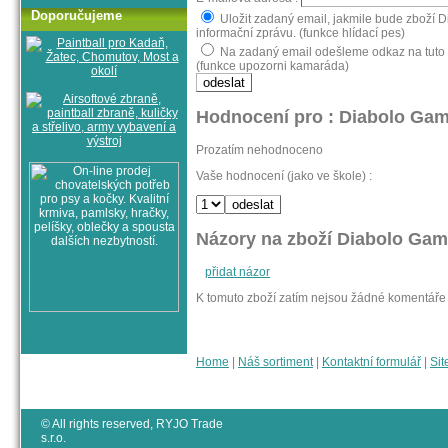
Doporučujeme
Uložit zadaný email, jakmile bude zboží
informační zprávu. (funkce hlídací pes)
Na zadaný email odešleme odkaz na tuto 
(funkce upozorni kamaráda)
Hodnocení pro : Diabolo Gam
Prozatím nehodnoceno
Vaše hodnocení (jako ve škole) :
Názory na zboží Diabolo Gam
přidat názor
K tomuto zboží zatím nejsou žádné komentáře
Home
|
Náš sortiment
|
Kontaktní formulář
|
Sit
© All rights reserved, RYJO Trade
s.r.o.