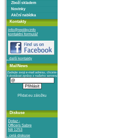
Zboží skladem
Novinky
Akční nabídka
Kontakty
info@repliky.info
kontaktní formulář
.. další kontakty
MailNews
Zadejte svoji e-mail adresu, chcete-
li dostávat zprávy z našeho serveru
Diskuse
Dotaz -
Officers Sabre
N8 1253
.. celá diskuse