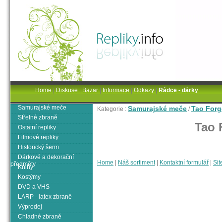
Home
|
Diskuse
|
Bazar
|
Informace
|
Odkazy
|
Rádce - dárky
Samurajské meče
Samurajské meče
Tao Forg
Kategorie :
/
Střelné zbraně
Tao 
Ostatní repliky
Filmové repliky
Historický šerm
Dárkové a dekorační
Home
|
Náš sortiment
|
Kontaktní formulář
|
Sit
předměty
Knihy
Kostýmy
DVD a VHS
LARP - latex zbraně
Výprodej
Chladné zbraně