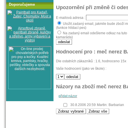
Doporučujeme
Upozornění při změně či odes
E-mailová adresa :
Uložit zadaný email, jakmile bude zboží
(funkce hlídací pes)
Na zadaný email odešleme odkaz na tuto
kamaráda)
Hodnocení pro : meč nerez
Dle ostatních zákazníků : 1.6, hodnoceno 15x
Vaše hodnocení (jako ve škole) :
Názory na zboží meč nerez
přidat názor
30.8.2006 20:59
Martin:
Barbarian