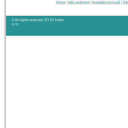
Home
|
Náš sortiment
|
Kontaktní formulář
|
Sit
© All rights reserved, RYJO Trade
s.r.o.