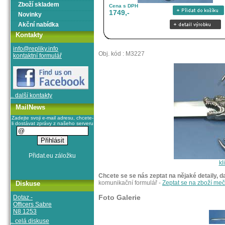
Zboží skladem
Cena s DPH
1749,-
Novinky
Akční nabídka
Kontakty
info@repliky.info
Obj. kód : M3227
kontaktní formulář
.. další kontakty
MailNews
Zadejte svoji e-mail adresu, chcete-
li dostávat zprávy z našeho serveru
kl
Chcete se se nás zeptat na nějaké detaily, d
komunikační formulář -
Zeptat se na zboží m
Diskuse
Foto Galerie
Dotaz -
Officers Sabre
N8 1253
.. celá diskuse