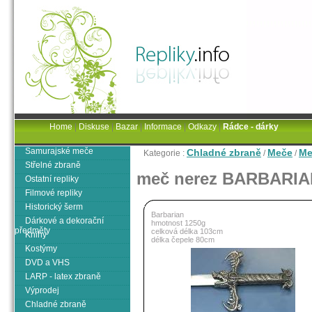
Home
|
Diskuse
|
Bazar
|
Informace
|
Odkazy
|
Rádce - dárky
Samurajské meče
Chladné zbraně
Meče
Me
Kategorie :
/
/
Střelné zbraně
meč nerez BARBARIA
Ostatní repliky
Filmové repliky
Historický šerm
Barbarian
Dárkové a dekorační
hmotnost 1250g
předměty
celková délka 103cm
Knihy
délka čepele 80cm
Kostýmy
DVD a VHS
LARP - latex zbraně
Výprodej
Chladné zbraně