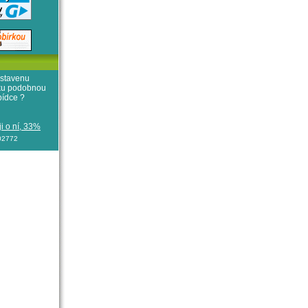
stavenu
iku podobnou
bídce ?
i o ní, 33%
102772