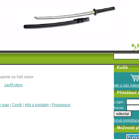
Košík
ujeme za Váš názor
zavřít okno
jak u nás nak
Přihlášení 
Login :
e map
|
Ceník
|
Info a kontakty
|
Propagace
Heslo :
nová registrac
Možnosti p