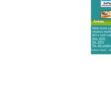
Anketa
Máte doma vy
nějakou repl
těm v naší na
Ano, 43%
Ne, 28%
Ne, ale uvažuj
Celkem hlasů : 