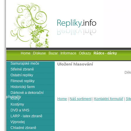
Home
|
Diskuse
|
Bazar
|
Informace
|
Odkazy
|
Rádce - dárky
Samurajské meče
Uložení hlasování
Střelné zbraně
Děk
Ostatní repliky
Filmové repliky
Historický šerm
Dárkové a dekorační
předměty
Knihy
Home
|
Náš sortiment
|
Kontaktní formulář
|
Sit
Kostýmy
DVD a VHS
LARP - latex zbraně
Výprodej
Chladné zbraně