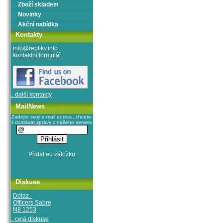
Zboží skladem
Novinky
Akční nabídka
Kontakty
info@repliky.info
kontaktní formulář
.. další kontakty
MailNews
Zadejte svoji e-mail adresu, chcete-
li dostávat zprávy z našeho serveru
Diskuse
Dotaz -
Officers Sabre
N8 1253
.. celá diskuse