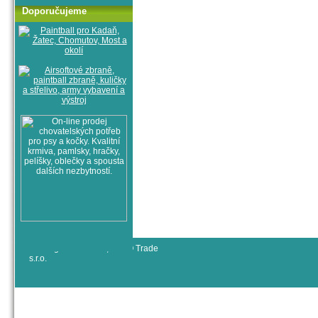
Doporučujeme
© All rights reserved, RYJO Trade
s.r.o.