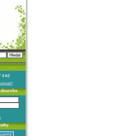
0 Kč
oupovat?
zákazníka
e
latby