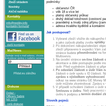
podmínky:
Zboží skladem
Novinky
občanství ČR
Akční nabídka
věk 18 a více let
platný občanský průkaz
Kontakty
druhý doklad totožnosti (cestovní pas
pravidelný a trvalý zdroj příjmu (z
info@repliky.info
adresa trvalého bydliště a kontaktn
kontaktní formulář
Jak postupovat?
Vybrané zboží vložte do nákupního 
splátky
a jako způsob platby zvolte
.. další kontakty
Po dokončení nákupu/odeslání obje
zboží připraveno k expedici Vám zaš
MailNews
přesměrováni
na for
stránce budete
Zadejte svoji e-mail adresu, chcete-
Multiservis.
li dostávat zprávy z našeho serveru
Na úvodní stránce
on-line žádosti 
akontace a dále postupujte podle in
úvěr. Před vyplněním žádosti si přip
Po odeslání žádosti o úvěr Vám n
žádosti o úvěr spolu s ID žádosti.
zprávu s výsledkem vyhodnocení
odkaz na www stránku GE Money Mult
úvěr můžete zkontrolovat. Zprávu s 
Diskuse
V případě schválení žádosti o úvěr 
. Naši pracovníci
Smlouvu o úvěru
Dotaz -
termín dodání z
úvěru k podpisu a
Officers Sabre
N8 1253
Slovník pojmů:
.. celá diskuse