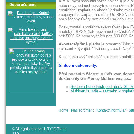
RPSN
je čís
(roční procentní sazba nákladů)
Doporučujeme
nebo nevýhodnost poskytovaného úvěru. RP
spotřebitel zaplatit za období jednoho roku 
spojenými s čerpáním úvěru. Od RPSN nel
pro všechny úvěry bez ohledu na dobu jejic
Poskytovatel spotřebitelského úvěru je v 
nabídky i RPSN (tato povinnost je částeč
než 5000 Kč nebo vyšších než 800 000 Kč, 
Akontace/přímá platba
je procentní část c
splácení zbývající části ceny zboží. Např.
Koeficient navýšení ukáže, o kolik zaplatí
Smluvní dokumenty:
Před podáním žádosti o úvěr vám dopor
dokumenty GE Money Multiservis, a.s.:
Soubor obchodních podmínek GE Mon
Multiservis úvěr – sazbebník poplat
Home
|
Náš sortiment
|
Kontaktní formulář
|
Sit
© All rights reserved, RYJO Trade
s.r.o.