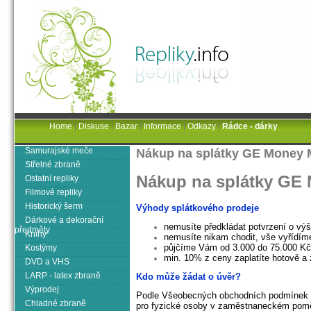
Home
|
Diskuse
|
Bazar
|
Informace
|
Odkazy
|
Rádce - dárky
Samurajské meče
Nákup na splátky GE Money M
Střelné zbraně
Nákup na splátky GE 
Ostatní repliky
Filmové repliky
Historický šerm
Výhody splátkového prodeje
Dárkové a dekorační
nemusíte předkládat potvrzení o výš
předměty
Knihy
nemusíte nikam chodit, vše vyřídí
půjčíme Vám od 3.000 do 75.000 Kč
Kostýmy
min. 10% z ceny zaplatíte hotově a
DVD a VHS
LARP - latex zbraně
Kdo může žádat o úvěr?
Výprodej
Podle Všeobecných obchodních podmínek GE
Chladné zbraně
pro fyzické osoby v zaměstnaneckém poměru