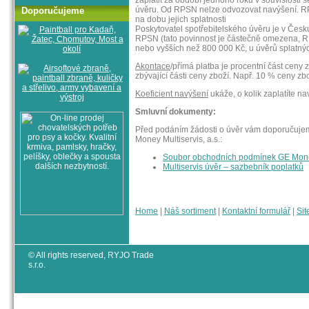
úvěru. Od RPSN nelze odvozovat navýšení. RP
Doporučujeme
na dobu jejich splatnosti
Poskytovatel spotřebitelského úvěru je v Česk
RPSN (tato povinnost je částečně omezena, R
nebo vyšších než 800 000 Kč, u úvěrů splatnýc
Akontace
/přímá platba je procentní část ceny 
zbývající části ceny zboží. Např. 10 % ceny zbo
Koeficient navýšení
ukáže, o kolik zaplatíte n
Smluvní dokumenty:
Před podáním žádosti o úvěr vám doporučuje
Money Multiservis, a.s.:
Soubor obchodních podmínek GE Money 
Multiservis úvěr – sazbebník poplatků
Home
|
Náš sortiment
|
Kontaktní formulář
|
Sit
© All rights reserved, RYJO Trade
s.r.o.