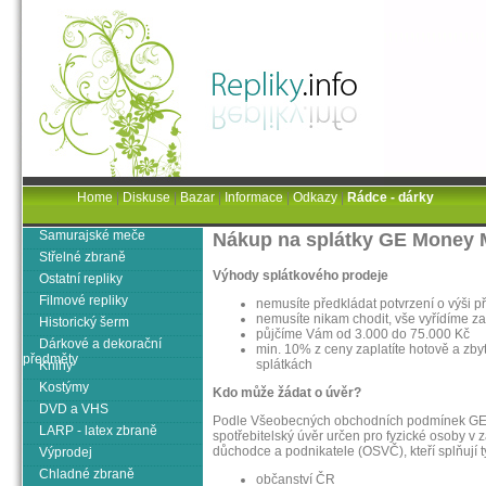
Home
|
Diskuse
|
Bazar
|
Informace
|
Odkazy
|
Rádce - dárky
Samurajské meče
Nákup na splátky GE Money M
Střelné zbraně
Výhody splátkového prodeje
Ostatní repliky
Filmové repliky
nemusíte předkládat potvrzení o výši p
nemusíte nikam chodit, vše vyřídíme z
Historický šerm
půjčíme Vám od 3.000 do 75.000 Kč
Dárkové a dekorační
min. 10% z ceny zaplatíte hotově a zb
předměty
splátkách
Knihy
Kostýmy
Kdo může žádat o úvěr?
DVD a VHS
Podle Všeobecných obchodních podmínek GE Mo
LARP - latex zbraně
spotřebitelský úvěr určen pro fyzické osoby 
důchodce a podnikatele (OSVČ), kteří splňují 
Výprodej
Chladné zbraně
občanství ČR