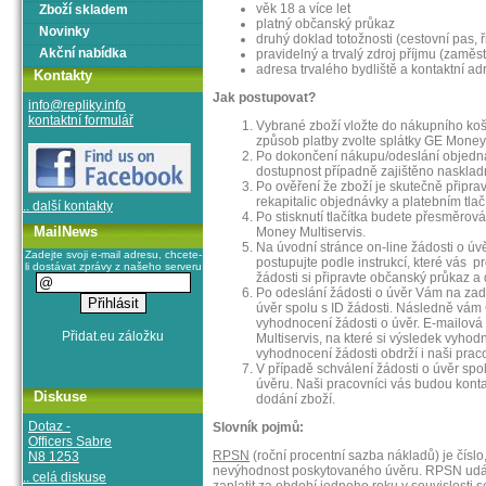
věk 18 a více let
Zboží skladem
platný občanský průkaz
Novinky
druhý doklad totožnosti (cestovní pas, ř
Akční nabídka
pravidelný a trvalý zdroj příjmu (zamě
adresa trvalého bydliště a kontaktní 
Kontakty
Jak postupovat?
info@repliky.info
kontaktní formulář
Vybrané zboží vložte do nákupního ko
způsob platby zvolte splátky GE Money 
Po dokončení nákupu/odeslání objedn
dostupnost případně zajištěno nasklad
Po ověření že zboží je skutečně připr
rekapitalic objednávky a platebním tlač
.. další kontakty
Po stisknutí tlačítka budete přesměrov
MailNews
Money Multiservis.
Na úvodní stránce on-line žádosti o úvě
Zadejte svoji e-mail adresu, chcete-
postupujte podle instrukcí, které vás 
li dostávat zprávy z našeho serveru
žádosti si připravte občanský průkaz a 
Po odeslání žádosti o úvěr Vám na zad
úvěr spolu s ID žádosti. Následně vám
vyhodnocení žádosti o úvěr. E-mailov
Multiservis, na které si výsledek vyho
vyhodnocení žádosti obdrží i naši praco
V případě schválení žádosti o úvěr sp
úvěru. Naši pracovníci vás budou kont
Diskuse
dodání zboží.
Dotaz -
Slovník pojmů:
Officers Sabre
RPSN
(roční procentní sazba nákladů) je číslo
N8 1253
nevýhodnost poskytovaného úvěru. RPSN udává 
.. celá diskuse
zaplatit za období jednoho roku v souvislosti 