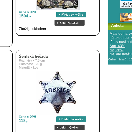
Cena s DPH
1504,-
Anketa
Zboží je skladem
Máte doma vy
nějakou repl
těm v naší na
Ano, 43%
Ne, 28%
Ne, ale uvažuj
Šerifská hvězda
Celkem hlasů : 
Rozměry - 7,5 cm
Hmotnost - 25 g
Materiál - kov
Cena s DPH
118,-