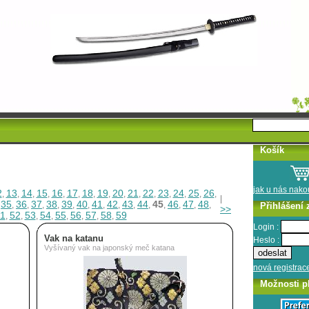
Košík
jak u nás nak
2
13
14
15
16
17
18
19
20
21
22
23
24
25
26
,
,
,
,
,
,
,
,
,
,
,
,
,
,
,
|
35
36
37
38
39
40
41
42
43
44
45
46
47
48
,
,
,
,
,
,
,
,
,
,
,
,
,
,
,
Přihlášení 
>>
1
52
53
54
55
56
57
58
59
,
,
,
,
,
,
,
,
Login :
Vak na katanu
Heslo :
Vyšívaný vak na japonský meč katana
nová registrac
Možnosti p