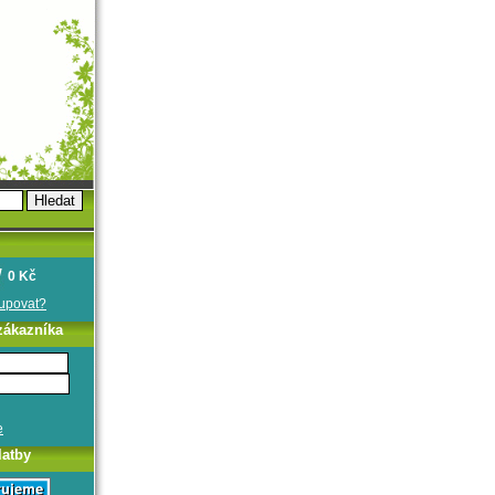
0 Kč
oupovat?
zákazníka
e
latby