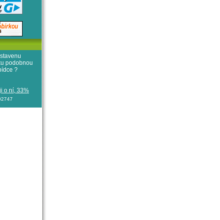
stavenu
iku podobnou
bídce ?
i o ní, 33%
102747