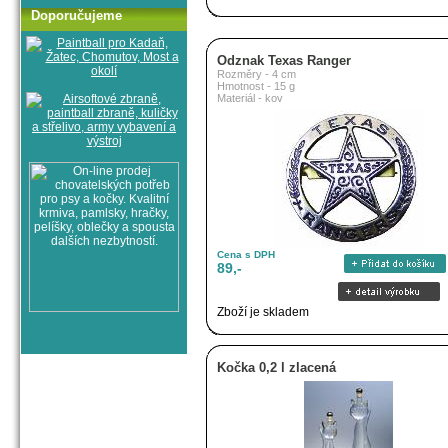
Doporučujeme
Odznak Texas Ranger
Rozměry - 4 cm
Hmotnost - 15 g
Materiál - kov
Cena s DPH
89,-
Zboží je skladem
Kočka 0,2 l zlacená