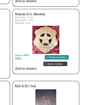
Zboží je skladem
Hvězda U.S. Marshal
Rozměry - 6 cm
Hmotnost - 18 g
Materiál - kov
Cena s DPH
114,-
Zboží je skladem
Kůň 0,35 l čirý