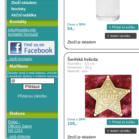
Zboží skladem
Novinky
Akční nabídka
Kontakty
Cena s DPH
54,-
info@repliky.info
kontaktní formulář
Zboží je skladem
.. další kontakty
Šerifská hvězda
Rozměry - 6,5 cm
MailNews
Hmotnost - 20 g
Materiál - kov
Zadejte svoji e-mail adresu, chcete-
li dostávat zprávy z našeho serveru
Diskuse
Cena s DPH
Dotaz -
109,-
Officers Sabre
N8 1253
.. celá diskuse
Zboží je skladem