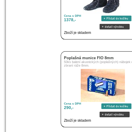
Cena s DPH
1378,-
Zboží je skladem
Poplašná munice FIO 8mm
50ks balení akustických (poplašných) nábojek 
zbraní ráže 8mm.
Cena s DPH
290,-
Zboží je skladem