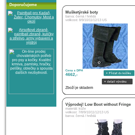
Doporučujeme
Mušketýrské boty
barva: černá / hnědá
velikosti: 8/9/10/11/12/13 US
Cena s DPH
4662,-
Zboží je skladem
Výprodej! Low Boot without Fringe
materiál: kůže
velikost: 7/8/9/10/11/12/13 US
barva: černá / hnědá