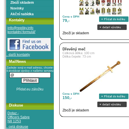
Zboží skladem
Novinky
Akční nabídka
Cena s DPH
Kontakty
79,-
info@repliky.info
kontaktní formulář
Zboží je skladem
Dřevěný meč
Celková délka: 100 cm
.. další kontakty
Délka čepele: 73 cm
MailNews
Zadejte svoji e-mail adresu, chcete-
li dostávat zprávy z našeho serveru
Cena s DPH
150,-
Diskuse
Zboží je skladem
Dotaz -
Officers Sabre
N8 1253
.. celá diskuse