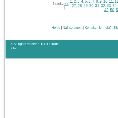
1
2
3
4
5
6
7
8
9
10
11
1
,
,
,
,
,
,
,
,
,
,
,
<<
Stránky
27
28
29
30
31
32
33
34
,
,
,
,
,
,
,
:
|
49
50
5
,
,
Home
|
Náš sortiment
|
Kontaktní formulář
|
Sit
© All rights reserved, RYJO Trade
s.r.o.