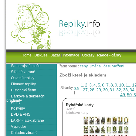
Home
|
Diskuse
|
Bazar
|
Informace
|
Odkazy
|
Rádce - dárky
Samurajské meče
řadit podle :
ceny
|
jména
|
času vložení
Střelné zbraně
Zboží které je skladem
Ostatní repliky
Filmové repliky
1
2
3
4
5
6
7
8
9
10
11
1
,
,
,
,
,
,
,
,
,
,
,
<<
Stránky
27
28
29
30
31
32
33
34
Historický šerm
,
,
,
,
,
,
,
:
|
49
50
5
,
,
Dárkové a dekorační
předměty
Knihy
Rybářské karty
Kostýmy
32listů
jedohlavé karty
DVD a VHS
LARP - latex zbraně
Výprodej
Chladné zbraně