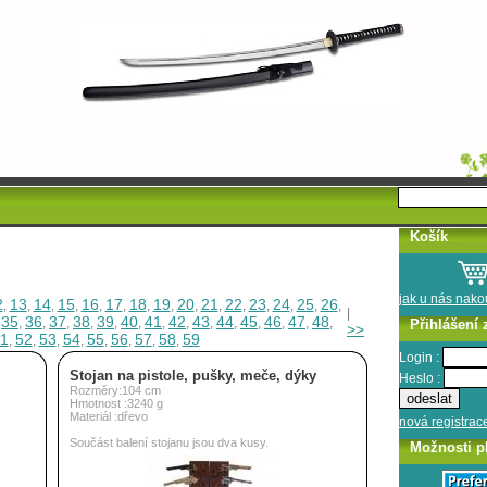
Košík
jak u nás nak
2
13
14
15
16
17
18
19
20
21
22
23
24
25
26
,
,
,
,
,
,
,
,
,
,
,
,
,
,
,
|
35
36
37
38
39
40
41
42
43
44
45
46
47
48
,
,
,
,
,
,
,
,
,
,
,
,
,
,
,
Přihlášení 
>>
1
52
53
54
55
56
57
58
59
,
,
,
,
,
,
,
,
Login :
Stojan na pistole, pušky, meče, dýky
Heslo :
Rozměry:104 cm
Hmotnost :3240 g
Materiál :dřevo
nová registrac
Součást balení stojanu jsou dva kusy.
Možnosti p