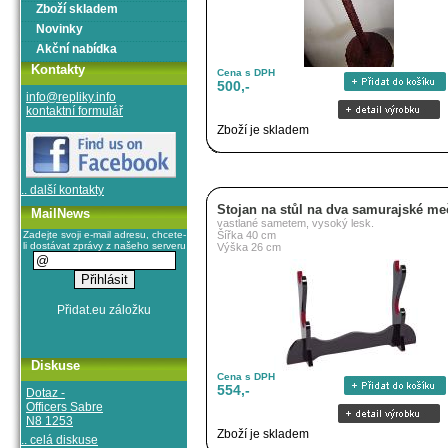
Zboží skladem
Novinky
Akční nabídka
Kontakty
Cena s DPH
500,-
info@repliky.info
kontaktní formulář
Zboží je skladem
.. další kontakty
Stojan na stůl na dva samurajské me
MailNews
vastlané sametem, vysoký lesk.
Zadejte svoji e-mail adresu, chcete-
Šířka 40 cm
li dostávat zprávy z našeho serveru
Výška 26 cm
Diskuse
Cena s DPH
554,-
Dotaz -
Officers Sabre
N8 1253
Zboží je skladem
.. celá diskuse