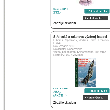
Cena s DPH
232,-
Zboží je skladem
Střelecká a raketová výzbroj letadel
Lubomír Popelínksý, Vladimír Kodeš, František
Ludvík
Rok vydání: 2010
Nakladatel: Naše vojsko
Vazba, počet stran: Kniha vázaná, 384 stran
Rozměry: 162 × 232 mm
Cena s DPH
252,-
(AKCE !!)
Zboží je skladem