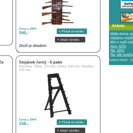
Anketa
Cena s DPH
540,-
Máte doma vy
nějakou repl
těm v naší na
Zboží je skladem
Ano, 43%
Ne, 28%
Ne, ale uvažuj
Celkem hlasů : 
če
Stojánek černý - 6 pater
Rozměry: Šířka: 170 mm, Výška: 330 mm, Hloubka:
210 mm
Cena s DPH
156,-