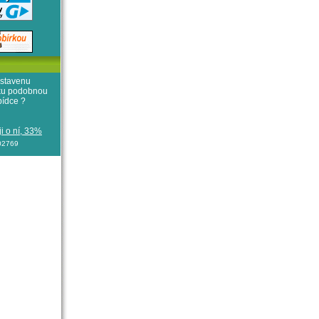
stavenu
iku podobnou
bídce ?
i o ní, 33%
102769