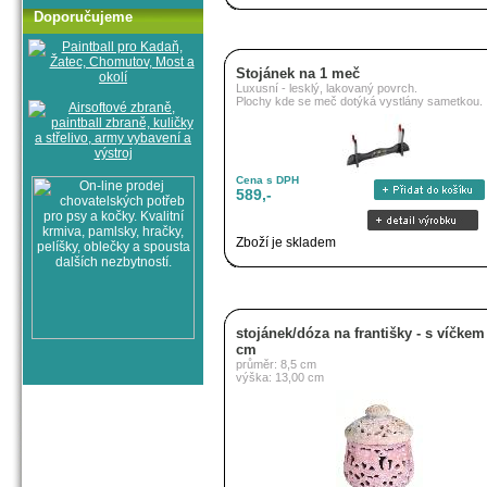
Doporučujeme
Stojánek na 1 meč
Luxusní - lesklý, lakovaný povrch.
Plochy kde se meč dotýká vystlány sametkou.
Cena s DPH
589,-
Zboží je skladem
stojánek/dóza na františky - s víčkem
cm
průměr: 8,5 cm
výška: 13,00 cm