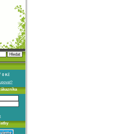
0 Kč
oupovat?
zákazníka
e
latby