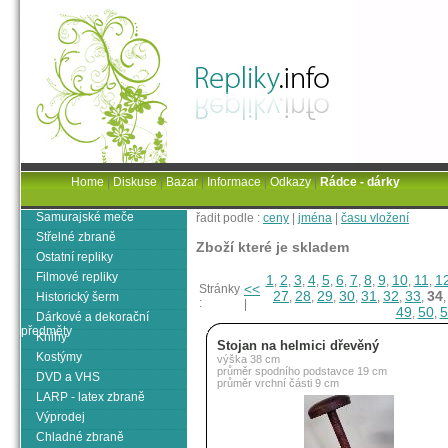
Home
|
Diskuse
|
Bazar
|
Informace
|
Odkazy
|
Rádce - dárky
Samurajské meče
řadit podle :
ceny
|
jména
|
času vložení
Střelné zbraně
Zboží které je skladem
Ostatní repliky
Filmové repliky
1
2
3
4
5
6
7
8
9
10
11
1
,
,
,
,
,
,
,
,
,
,
,
<<
Stránky
27
28
29
30
31
32
33
34
Historický šerm
,
,
,
,
,
,
,
:
|
49
50
5
,
,
Dárkové a dekorační
předměty
Knihy
Stojan na helmici dřevěný
Kostýmy
výška 38 cm
průměr spodního podstavce 19 cm
DVD a VHS
průměr vrchní části 9 cm
LARP - latex zbraně
Výprodej
Chladné zbraně