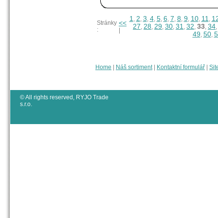
1
2
3
4
5
6
7
8
9
10
11
1
,
,
,
,
,
,
,
,
,
,
,
<<
Stránky
27
28
29
30
31
32
33
34
,
,
,
,
,
,
,
:
|
49
50
5
,
,
Home
|
Náš sortiment
|
Kontaktní formulář
|
Sit
© All rights reserved, RYJO Trade
s.r.o.