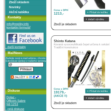
Zboží skladem
Novinky
Cena s DPH
Akční nabídka
1213,-
Kontakty
info@repliky.info
Zboží je skladem
kontaktní formulář
Shinto Katana
Kovaná vysoceuhlíkatá čepel určena k sekání
.. další kontakty
Tradiční konstrukce
MailNews
Zadejte svoji e-mail adresu, chcete-
li dostávat zprávy z našeho serveru
Cena s DPH
Diskuse
19179,-
(AKCE !!)
Dotaz -
Officers Sabre
Zboží je skladem
N8 1253
.. celá diskuse