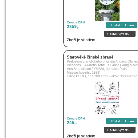
Cena s DPH
2359,-
Zboží je skladem
Starověké čínské zbraně
Přeloženo z anglického originálu Ancient Chine
Weapons – A Martial Artist´ s Guide (Yang´s Mar
Arts Association / YMAA), Jamaica Plain,
Massachusetts, 1999)
Edice BUDO, cca 200 stran / okolo 350 ilustrac
Cena s DPH
245,-
Zboží je skladem