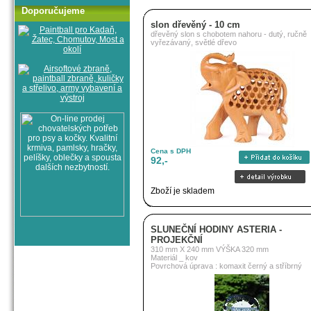
Doporučujeme
slon dřevěný - 10 cm
dřevěný slon s chobotem nahoru - dutý, ručně
vyřezávaný, světlé dřevo
Cena s DPH
92,-
Zboží je skladem
SLUNEČNÍ HODINY ASTERIA -
PROJEKČNÍ
310 mm X 240 mm VÝŠKA 320 mm
Materiál _ kov
Povrchová úprava : komaxit černý a stříbrný