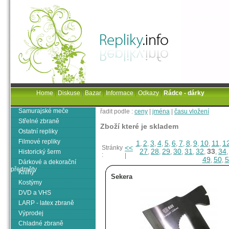
Home
|
Diskuse
|
Bazar
|
Informace
|
Odkazy
|
Rádce - dárky
Samurajské meče
řadit podle :
ceny
|
jména
|
času vložení
Střelné zbraně
Zboží které je skladem
Ostatní repliky
Filmové repliky
1
2
3
4
5
6
7
8
9
10
11
1
,
,
,
,
,
,
,
,
,
,
,
<<
Stránky
27
28
29
30
31
32
33
34
Historický šerm
,
,
,
,
,
,
,
:
|
49
50
5
,
,
Dárkové a dekorační
předměty
Knihy
Sekera
Kostýmy
DVD a VHS
LARP - latex zbraně
Výprodej
Chladné zbraně