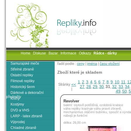
Home
|
Diskuse
|
Bazar
|
Informace
|
Odkazy
|
Rádce - dárky
Samurajské meče
řadit podle :
ceny
|
jména
|
času vložení
Střelné zbraně
Zboží které je skladem
Ostatní repliky
Filmové repliky
1
2
3
4
5
6
7
8
9
10
11
1
,
,
,
,
,
,
,
,
,
,
,
<<
Stránky
27
28
29
30
31
32
33
34
Historický šerm
,
,
,
,
,
,
,
:
|
49
50
5
,
,
Dárkové a dekorační
předměty
Knihy
Revolver
Kostýmy
balení: stylově potištěná, ozdobná krabice
váha repliky kopíruje váhu pravé zbraně,
DVD a VHS
mechanizmus otáčení bubínku, spoušť a vynda
nábojů je funkční
LARP - latex zbraně
Výprodej
délka: 26,00 cm
Chladné zbraně