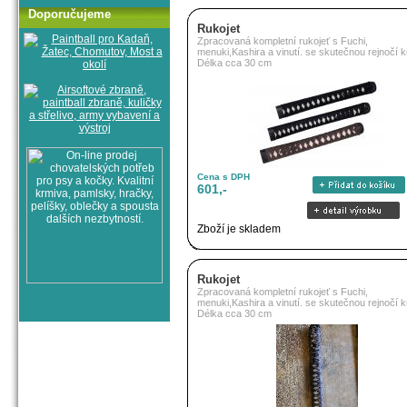
Doporučujeme
Rukojet
Zpracovaná kompletní rukojeť s Fuchi,
menuki,Kashira a vinutí. se skutečnou rejnočí k
Délka cca 30 cm
Cena s DPH
601,-
Zboží je skladem
Rukojet
Zpracovaná kompletní rukojeť s Fuchi,
menuki,Kashira a vinutí. se skutečnou rejnočí k
Délka cca 30 cm