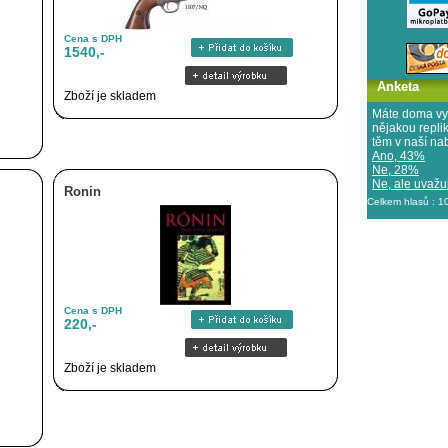
Cena s DPH
1540,-
Anketa
Zboží je skladem
Máte doma vy
nějakou repl
těm v naší na
Ano, 43%
Ne, 28%
Ne, ale uvažuj
Ronin
Celkem hlasů : 
Cena s DPH
220,-
Zboží je skladem