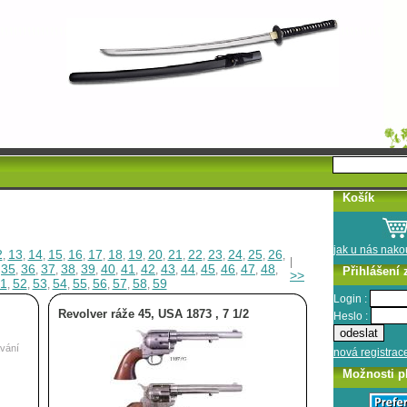
Košík
jak u nás nak
2
13
14
15
16
17
18
19
20
21
22
23
24
25
26
,
,
,
,
,
,
,
,
,
,
,
,
,
,
,
|
35
36
37
38
39
40
41
42
43
44
45
46
47
48
,
,
,
,
,
,
,
,
,
,
,
,
,
,
,
Přihlášení 
>>
1
52
53
54
55
56
57
58
59
,
,
,
,
,
,
,
,
Login :
Revolver ráže 45, USA 1873 , 7 1/2
Heslo :
vání
nová registrac
Možnosti p