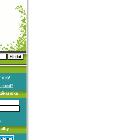
0 Kč
oupovat?
zákazníka
e
latby