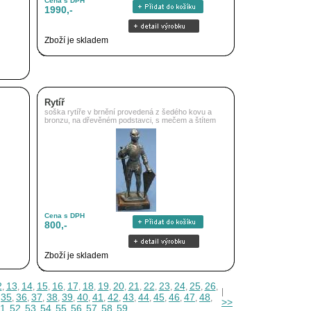
Cena s DPH
1990,-
Zboží je skladem
Rytíř
soška rytíře v brnění provedená z šedého kovu a
bronzu, na dřevěném podstavci, s mečem a štítem
Cena s DPH
800,-
Zboží je skladem
2
13
14
15
16
17
18
19
20
21
22
23
24
25
26
,
,
,
,
,
,
,
,
,
,
,
,
,
,
,
|
35
36
37
38
39
40
41
42
43
44
45
46
47
48
,
,
,
,
,
,
,
,
,
,
,
,
,
,
,
>>
1
52
53
54
55
56
57
58
59
,
,
,
,
,
,
,
,