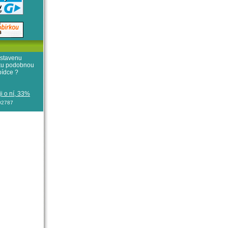
stavenu
iku podobnou
bídce ?
i o ní, 33%
102787