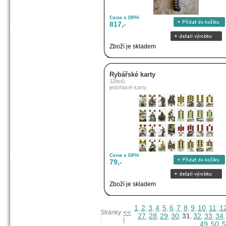
Cena s DPH
817,-
Zboží je skladem
Rybářské karty
32listů
jedohlavé karty
Cena s DPH
79,-
Zboží je skladem
1
2
3
4
5
6
7
8
9
10
11
1
,
,
,
,
,
,
,
,
,
,
,
<<
Stránky
27
28
29
30
31
32
33
34
,
,
,
,
,
,
,
:
|
49
50
5
,
,