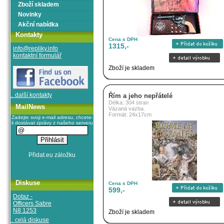
Zboží skladem
Novinky
Akční nabídka
Kontakty
Cena s DPH
1315,-
info@repliky.info
kontaktní formulář
Zboží je skladem
.. další kontakty
Řím a jeho nepřátelé
Délka: 304 stran
MailNews
Vázaná vazba.
Formát: 24x17cm
Zadejte svoji e-mail adresu, chcete-
li dostávat zprávy z našeho serveru
Diskuse
Cena s DPH
599,-
Dotaz -
Officers Sabre
N8 1253
Zboží je skladem
.. celá diskuse