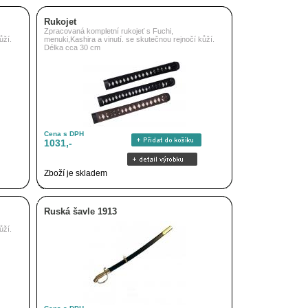
Rukojet
Zpracovaná kompletní rukojeť s Fuchi,
ůží.
menuki,Kashira a vinutí. se skutečnou rejnočí kůží.
Délka cca 30 cm
Cena s DPH
1031,-
Zboží je skladem
Ruská šavle 1913
ůží.