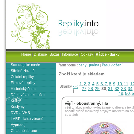
Home
|
Diskuse
|
Bazar
|
Informace
|
Odkazy
|
Rádce - dárky
Samurajské meče
řadit podle :
ceny
|
jména
|
času vložení
Střelné zbraně
Zboží které je skladem
Ostatní repliky
Filmové repliky
1
2
3
4
5
6
7
8
9
10
11
1
,
,
,
,
,
,
,
,
,
,
,
<<
Stránky
27
28
29
30
31
32
33
34
Historický šerm
,
,
,
,
,
,
,
:
|
49
50
5
,
,
Dárkové a dekorační
předměty
Knihy
vějíř - oboustranný, lila
Kostýmy
vějíř z lakovaného, vyřezávaného dřeva a textil
bohatě ručně malovaný stejným motivem na ob
DVD a VHS
stranách
LARP - latex zbraně
Výprodej
Chladné zbraně