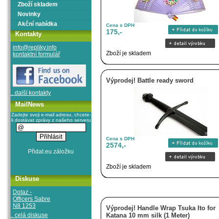
Zboží skladem
Novinky
Akční nabídka
Cena s DPH
175,-
Kontakty
info@repliky.info
Zboží je skladem
kontaktní formulář
Výprodej! Battle ready sword
.. další kontakty
MailNews
Zadejte svoji e-mail adresu, chcete-
li dostávat zprávy z našeho serveru
Cena s DPH
2574,-
Zboží je skladem
Diskuse
Dotaz -
Officers Sabre
N8 1253
Výprodej! Handle Wrap Tsuka Ito for
.. celá diskuse
Katana 10 mm silk (1 Meter)