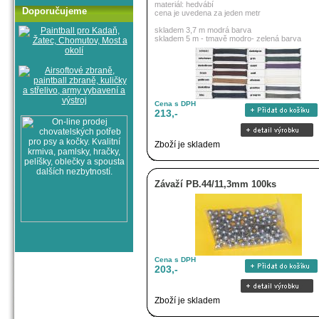
materiál: hedvábí
Doporučujeme
cena je uvedena za jeden metr
skladem 3,7 m modrá barva
skladem 5 m - tmavě modro- zelená barva
Cena s DPH
213,-
Zboží je skladem
Závaží PB.44/11,3mm 100ks
Cena s DPH
203,-
Zboží je skladem