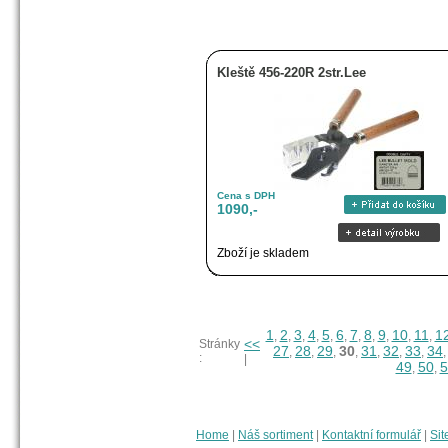
Kleště 456-220R 2str.Lee
Cena s DPH
1090,-
Zboží je skladem
1
2
3
4
5
6
7
8
9
10
11
1
,
,
,
,
,
,
,
,
,
,
,
<<
Stránky
27
28
29
30
31
32
33
34
,
,
,
,
,
,
,
:
|
49
50
5
,
,
Home
|
Náš sortiment
|
Kontaktní formulář
|
Sit