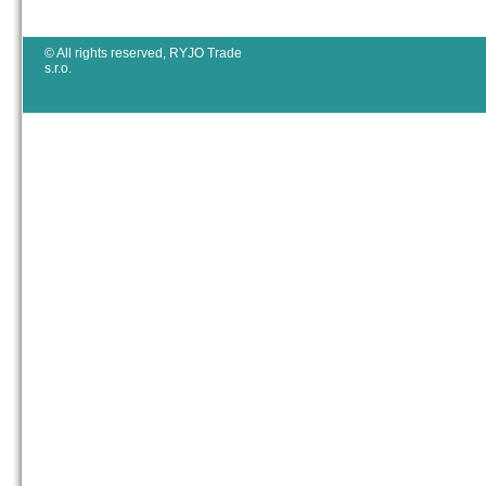
© All rights reserved, RYJO Trade
s.r.o.