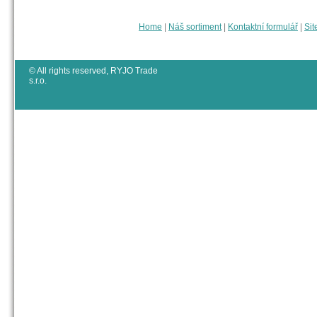
Home
|
Náš sortiment
|
Kontaktní formulář
|
Sit
© All rights reserved, RYJO Trade
s.r.o.