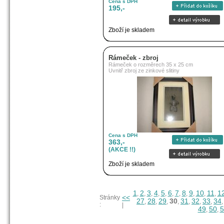
Cena s DPH
195,-
Zboží je skladem
Rámeček - zbroj
Rámeček o rozměrech 35 x 25 cm
Uvnitř zbroj ze zinkové slitiny
Cena s DPH
363,-
(AKCE !!)
Zboží je skladem
1
2
3
4
5
6
7
8
9
10
11
1
,
,
,
,
,
,
,
,
,
,
,
<<
Stránky
27
28
29
30
31
32
33
34
,
,
,
,
,
,
,
:
|
49
50
5
,
,