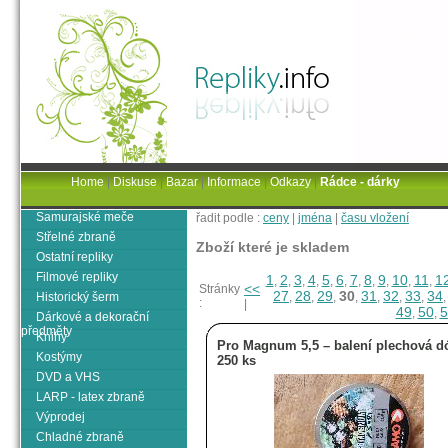
Home
|
Diskuse
|
Bazar
|
Informace
|
Odkazy
|
Rádce - dárky
Samurajské meče
řadit podle :
ceny
|
jména
|
času vložení
Střelné zbraně
Zboží které je skladem
Ostatní repliky
Filmové repliky
1
2
3
4
5
6
7
8
9
10
11
1
,
,
,
,
,
,
,
,
,
,
,
<<
Stránky
27
28
29
30
31
32
33
34
Historický šerm
,
,
,
,
,
,
,
:
|
49
50
5
,
,
Dárkové a dekorační
předměty
Knihy
Pro Magnum 5,5 – balení plechová d
Kostýmy
250 ks
DVD a VHS
LARP - latex zbraně
Výprodej
Chladné zbraně