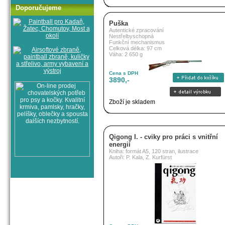
Doporučujeme
Puška
Autentické zpracování
Nestřelbyschopná
Funkční mechanismus
Celková délka: 97 cm
Váha: 2 650 g
Cena s DPH
3890,-
Zboží je skladem
Qigong I. - cviky pro práci s vnitřní
energií
Kniha: formát A5, 120 stran, ilustrace
Autoři: P. Kala, Z. Kurfürst