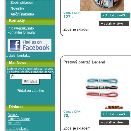
Zboží skladem
Novinky
Cena s DPH
Akční nabídka
127,-
Kontakty
info@repliky.info
Zboží je skladem
kontaktní formulář
.. další kontakty
Prstový poutač Legend
MailNews
Zadejte svoji e-mail adresu, chcete-
li dostávat zprávy z našeho serveru
Diskuse
Cena s DPH
Dotaz -
70,-
Officers Sabre
N8 1253
Zboží je skladem
.. celá diskuse