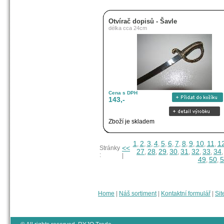
Otvírač dopisů - Šavle
délka cca 24cm
Cena s DPH
143,-
Zboží je skladem
1
2
3
4
5
6
7
8
9
10
11
1
,
,
,
,
,
,
,
,
,
,
,
<<
Stránky
27
28
29
30
31
32
33
34
,
,
,
,
,
,
,
:
|
49
50
5
,
,
Home
|
Náš sortiment
|
Kontaktní formulář
|
Sit