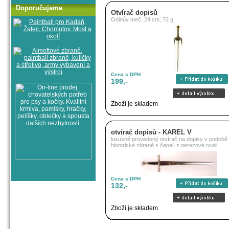
Doporučujeme
Otvírač dopisů
Odinův meč, 24 cm, 72 g
Cena s DPH
199,-
Zboží je skladem
otvírač dopisů - KAREL V
luxusně provedený otvírač na dopisy v podobě
historické zbraně s čepelí z nerezové oceli
Cena s DPH
132,-
Zboží je skladem