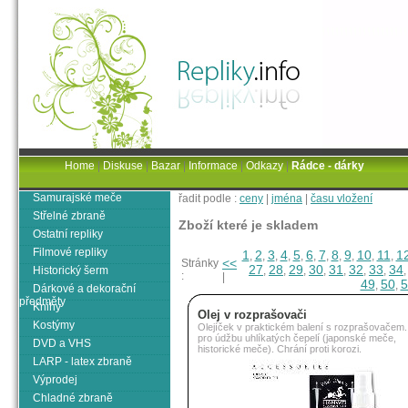
Home
|
Diskuse
|
Bazar
|
Informace
|
Odkazy
|
Rádce - dárky
Samurajské meče
řadit podle :
ceny
|
jména
|
času vložení
Střelné zbraně
Zboží které je skladem
Ostatní repliky
Filmové repliky
1
2
3
4
5
6
7
8
9
10
11
1
,
,
,
,
,
,
,
,
,
,
,
<<
Stránky
27
28
29
30
31
32
33
34
Historický šerm
,
,
,
,
,
,
,
:
|
49
50
5
,
,
Dárkové a dekorační
předměty
Knihy
Olej v rozprašovači
Kostýmy
Olejíček v praktickém balení s rozprašovačem
pro údžbu uhlíkatých čepelí (japonské meče,
DVD a VHS
historické meče). Chrání proti korozi.
LARP - latex zbraně
Výprodej
Chladné zbraně