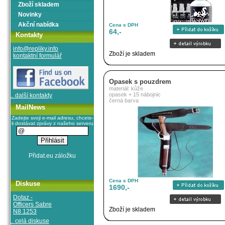
Zboží skladem
Novinky
Akční nabídka
Cena s DPH
64,-
Kontakty
info@repliky.info
Zboží je skladem
kontaktní formulář
Opasek s pouzdrem
materiál: kůže
opasek + 15 nábojnic
.. další kontakty
černá barva
MailNews
Zadejte svoji e-mail adresu, chcete-
li dostávat zprávy z našeho serveru
Cena s DPH
Diskuse
1690,-
Dotaz -
Officers Sabre
Zboží je skladem
N8 1253
.. celá diskuse