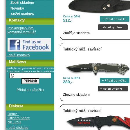
Zboží skladem
Novinky
Akční nabídka
Cena s DPH
Kontakty
512,-
info@repliky.info
kontaktní formulář
Zboží je skladem
Taktický nůž, zavírací
.. další kontakty
MailNews
Zadejte svoji e-mail adresu, chcete-
li dostávat zprávy z našeho serveru
Cena s DPH
280,-
Zboží je skladem
Diskuse
Taktický nůž, zavírací
Dotaz -
Officers Sabre
N8 1253
.. celá diskuse