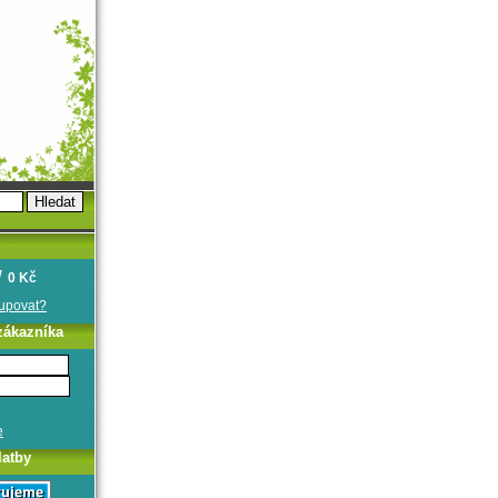
0 Kč
oupovat?
zákazníka
e
latby