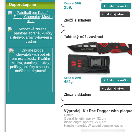
Cena s DPH
Doporučujeme
259,-
Zboží je skladem
Taktický nůž, zavírací
Cena s DPH
451,-
Zboží je skladem
Výprodej! Kit Rae Dagger with plaqu
Details:
Overall length: approx. 52 cm
Blade length: approx. 27.6 cm
Handle material: Wrapped genuine leather