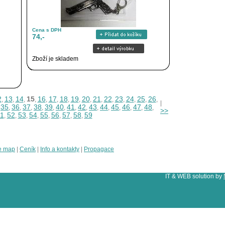
Cena s DPH
74,-
Zboží je skladem
2
13
14
15
16
17
18
19
20
21
22
23
24
25
26
,
,
,
,
,
,
,
,
,
,
,
,
,
,
,
|
35
36
37
38
39
40
41
42
43
44
45
46
47
48
,
,
,
,
,
,
,
,
,
,
,
,
,
,
,
>>
1
52
53
54
55
56
57
58
59
,
,
,
,
,
,
,
,
e map
|
Ceník
|
Info a kontakty
|
Propagace
IT & WEB solution by