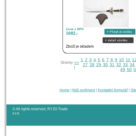
Cena s DPH
1682,-
Zboží je skladem
1
2
3
4
5
6
7
8
9
10
11
1
,
,
,
,
,
,
,
,
,
,
,
<<
Stránky
27
28
29
30
31
32
33
34
,
,
,
,
,
,
,
:
|
49
50
5
,
,
Home
|
Náš sortiment
|
Kontaktní formulář
|
Sit
© All rights reserved, RYJO Trade
s.r.o.