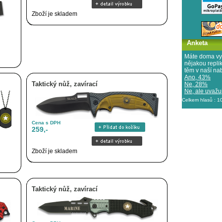
Zboží je skladem
Anketa
Máte doma vy
nějakou repl
těm v naší na
Ano, 43%
Taktický nůž, zavírací
Ne, 28%
Ne, ale uvažuj
Celkem hlasů : 
Cena s DPH
259,-
Zboží je skladem
Taktický nůž, zavírací