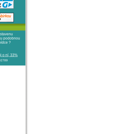
stavenu
iku podobnou
bídce ?
i o ní, 33%
102789