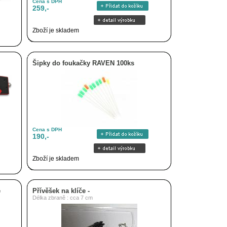
Cena s DPH
259,-
Zboží je skladem
Šipky do foukačky RAVEN 100ks
Cena s DPH
190,-
Zboží je skladem
e
Přívěšek na klíče -
Délka zbraně : cca 7 cm