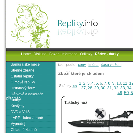
Home
|
Diskuse
|
Bazar
|
Informace
|
Odkazy
|
Rádce - dárky
Samurajské meče
řadit podle :
ceny
|
jména
|
času vložení
Střelné zbraně
Zboží které je skladem
Ostatní repliky
Filmové repliky
1
2
3
4
5
6
7
8
9
10
11
1
,
,
,
,
,
,
,
,
,
,
,
<<
Stránky
27
28
29
30
31
32
33
34
Historický šerm
,
,
,
,
,
,
,
:
|
49
50
5
,
,
Dárkové a dekorační
předměty
Knihy
Taktický nůž
Kostýmy
DVD a VHS
LARP - latex zbraně
Výprodej
Chladné zbraně