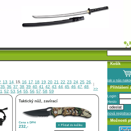
Košík
jak u nás nak
2
13
14
15
16
17
18
19
20
21
22
23
24
25
26
,
,
,
,
,
,
,
,
,
,
,
,
,
,
,
|
35
36
37
38
39
40
41
42
43
44
45
46
47
48
,
,
,
,
,
,
,
,
,
,
,
,
,
,
,
Přihlášení 
>>
1
52
53
54
55
56
57
58
59
,
,
,
,
,
,
,
,
Login :
Taktický nůž, zavírací
Heslo :
nová registrac
Možnosti p
Cena s DPH
232,-