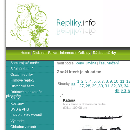
Home
|
Diskuse
|
Bazar
|
Informace
|
Odkazy
|
Rádce - dárky
Samurajské meče
řadit podle :
ceny
|
jména
|
času vložení
Střelné zbraně
Zboží které je skladem
Ostatní repliky
Filmové repliky
1
2
3
4
5
6
7
8
9
10
11
1
,
,
,
,
,
,
,
,
,
,
,
<<
Stránky
27
28
29
30
31
32
33
34
Historický šerm
,
,
,
,
,
,
,
:
|
49
50
5
,
,
Dárkové a dekorační
předměty
Knihy
Katana
Kostýmy
bíle žíhaná s drakem na tsubě
délka: 100,00 cm
DVD a VHS
LARP - latex zbraně
Výprodej
Chladné zbraně