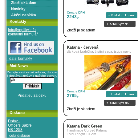
Zboží skladem
Novinky
Cena s DPH
Akční nabídka
2243,-
Kontakty
info@repliky.info
Zboží je skladem
kontaktní formulář
Katana - červená
dárková krabička, čistící sada, tsuba navíc
.. další kontakty
MailNews
Zadejte svoji e-mail adresu, chcete-
li dostávat zprávy z našeho serveru
Cena s DPH
2785,-
Zboží je skladem
Diskuse
Dotaz -
Officers Sabre
Katana Dark Green
N8 1253
Handmade Curved Katana
Total Length 106cm
.. celá diskuse