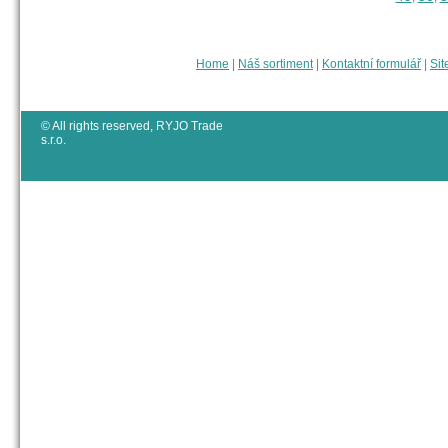
Home
|
Náš sortiment
|
Kontaktní formulář
|
Sit
© All rights reserved, RYJO Trade
s.r.o.