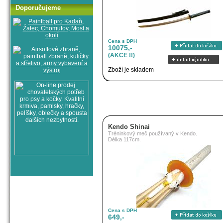
Doporučujeme
Cena s DPH
10075,-
(AKCE !!)
Zboží je skladem
Kendo Shinai
Tréninkový meč používaný v Kendo.
Délka 117cm.
Cena s DPH
649,-