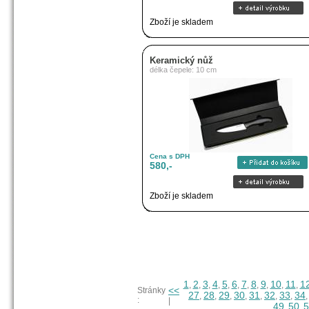
Zboží je skladem
Keramický nůž
délka čepele: 10 cm
Cena s DPH
580,-
Zboží je skladem
1
2
3
4
5
6
7
8
9
10
11
1
,
,
,
,
,
,
,
,
,
,
,
<<
Stránky
27
28
29
30
31
32
33
34
,
,
,
,
,
,
,
:
|
49
50
5
,
,