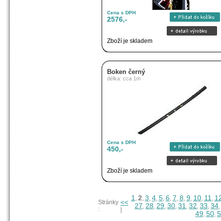
Cena s DPH
2576,-
Zboží je skladem
Boken černý
délka: cca 1m
Cena s DPH
450,-
Zboží je skladem
1
2
3
4
5
6
7
8
9
10
11
1
,
,
,
,
,
,
,
,
,
,
,
<<
Stránky
27
28
29
30
31
32
33
34
,
,
,
,
,
,
,
:
|
49
50
5
,
,