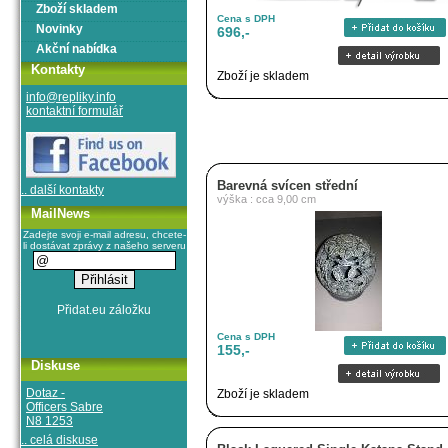
Zboží skladem
Cena s DPH
Novinky
696,-
Akční nabídka
Kontakty
Zboží je skladem
info@repliky.info
kontaktní formulář
Barevná svícen střední
.. další kontakty
výška : cca 9,00 cm
MailNews
Zadejte svoji e-mail adresu, chcete-
li dostávat zprávy z našeho serveru
Cena s DPH
155,-
Diskuse
Dotaz -
Zboží je skladem
Officers Sabre
N8 1253
.. celá diskuse