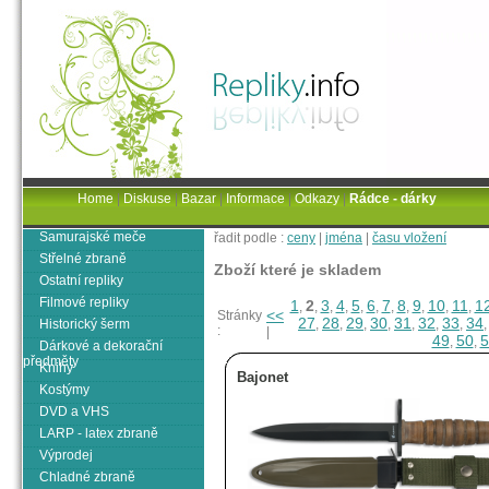
Home
|
Diskuse
|
Bazar
|
Informace
|
Odkazy
|
Rádce - dárky
Samurajské meče
řadit podle :
ceny
|
jména
|
času vložení
Střelné zbraně
Zboží které je skladem
Ostatní repliky
Filmové repliky
1
2
3
4
5
6
7
8
9
10
11
1
,
,
,
,
,
,
,
,
,
,
,
<<
Stránky
27
28
29
30
31
32
33
34
Historický šerm
,
,
,
,
,
,
,
:
|
49
50
5
,
,
Dárkové a dekorační
předměty
Knihy
Bajonet
Kostýmy
DVD a VHS
LARP - latex zbraně
Výprodej
Chladné zbraně