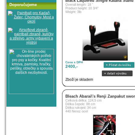
Black Laquered Single Katana Stand
Doporučujeme
Overall length: 18 ˝
Product height: 10 3/4”
Weight: 3lb
Cena s DPH
2400,-
Zboží je skladem
Bleach Abarai\'s Renji Zanpakut swo
Celková délka: 124,5 cm
Délka čepele: 88 cm
Délka rukojeti: 34 cm
440 Nerez ocel