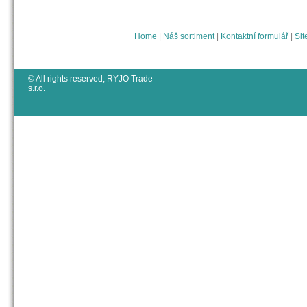
Home
|
Náš sortiment
|
Kontaktní formulář
|
Sit
© All rights reserved, RYJO Trade
s.r.o.